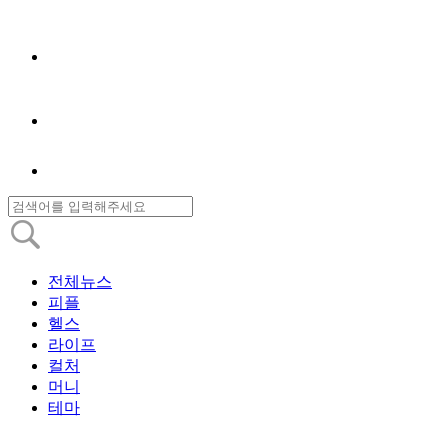
전체뉴스
피플
헬스
라이프
컬처
머니
테마