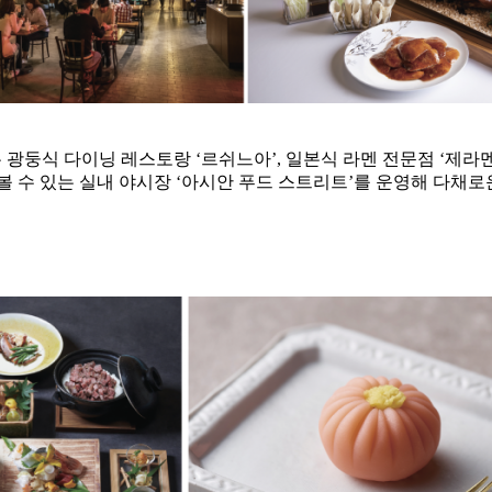
 광둥식 다이닝 레스토랑 ‘르쉬느아’, 일본식 라멘 전문점 ‘제라
볼 수 있는 실내 야시장 ‘아시안 푸드 스트리트’를 운영해 다채로