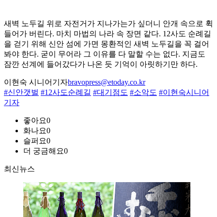
새벽 노두길 위로 자전거가 지나가는가 싶더니 안개 속으로 휙
들어가 버린다. 마치 마법의 나라 속 장면 같다. 12사도 순례길
을 걷기 위해 신안 섬에 가면 몽환적인 새벽 노두길을 꼭 걸어
봐야 한다. 굳이 무어라 그 이유를 다 말할 수는 없다. 지금도
잠깐 선계에 들어갔다가 나온 듯 기억이 아릿하기만 하다.
이현숙 시니어기자
bravopress@etoday.co.kr
#신안갯벌
#12사도순례길
#대기점도
#소악도
#이현숙시니어
기자
좋아요
0
화나요
0
슬퍼요
0
더 궁금해요
0
최신뉴스