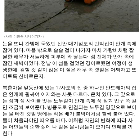
(사진 이현숙 시니어기자 )
눈을 뜨니 간밤에 묵었던 신안 대기점도의 민박집이 안개 속에
잠겨 있다. 마을 밖으로 슬슬 걸어 나가자 마치 가랑비처럼 짭
짤한 해무가 서늘하게 피부에 와 닿는다. 섬 전체가 안개 속에
잠긴 새벽이었다. 전날 이 섬을 걸었던 경이로웠던 여정이 생
생한데, 걷힐 것 같지 않은 이 짙은 해무 속 갯벌은 어쩌자고 또
이토록 신비로운지.
북촌마을 앞동산에 있는 12사도의 집 중 하나인 안드레아의 집
은 안개에 휩싸여 어제와는 사뭇 다르다. 운치 있다. 그 앞으로
는 섬과 섬 사이를 잇는 노두길이 안개 속에 푹 잠겨 입구 쪽 길
만 조금씩 보여준다. 병풍도로 연결되는 노두길 양옆으로 보이
는 물 빠진 갯벌 땅에는 작은 배가 붙박이처럼 찰싹 붙어 있다.
물이 차올라야만 떠오를 배다. 이처럼 자연의 변화에 따라 사
는 어민들의 순한 삶에 나 같은 뭍사람들이 오가며 민폐를 끼
친다.