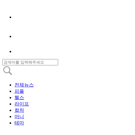
전체뉴스
피플
헬스
라이프
컬처
머니
테마