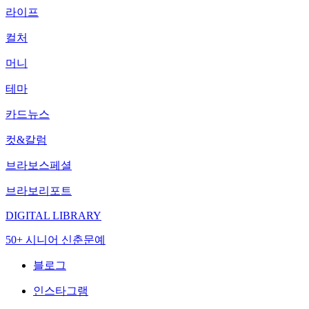
라이프
컬처
머니
테마
카드뉴스
컷&칼럼
브라보스페셜
브라보리포트
DIGITAL LIBRARY
50+ 시니어 신춘문예
블로그
인스타그램