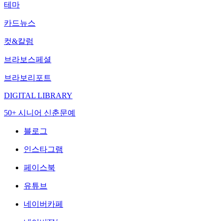
테마
카드뉴스
컷&칼럼
브라보스페셜
브라보리포트
DIGITAL LIBRARY
50+ 시니어 신춘문예
블로그
인스타그램
페이스북
유튜브
네이버카페