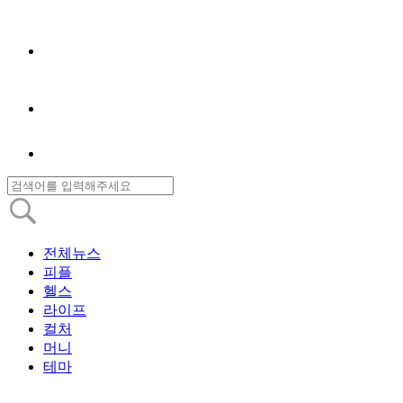
전체뉴스
피플
헬스
라이프
컬처
머니
테마