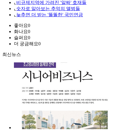
⌞
비규제지역에 가려진 '알짜' 호재들
⌞
숫자로 알아보는 추억의 앨범들
⌞
늦추면 더 받는 '똘똘한' 국민연금
좋아요
0
화나요
0
슬퍼요
0
더 궁금해요
0
최신뉴스