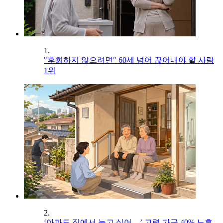
1.
"후회하지 않으려면" 60세 넘어 끊어내야 할 사람
1위
2.
‘아파도 집에서 늙고 싶어…’ 고령 가구 40% 노후