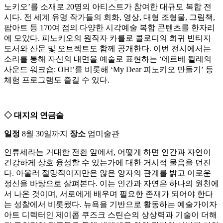
노키오’를 소재로 20명의 아티스트가 참여한 대규모 복합 전
시다. 전 세계 유명 작가들의 회화, 영상, 대형 조형물, 그림책,
팝아트 등 170여 점의 다양한 시각예술 복합 콘텐츠를 한자리
에 모았다. 피노키오의 원작자 카를로 콜로디의 희귀 빈티지
도서와 산문 및 오브젝트도 함께 공개한다. 이번 전시에서는
소리를 통해 자신의 내면을 예술로 표현하는 ‘에르베 튈레의
사운드 워크숍: OH!’를 비롯해 ‘My Dear 피노키오 만들기’ 등
체험 프로그램도 즐길 수 있다.
◇ 대지의 연금술
일정
8월 30일까지
장소
엄미술관
인류세라는 거대한 전환 앞에서, 어떻게 하면 인간과 자연이
건강하게 상호 융성할 수 있는가에 대한 거시적 물음을 던진
다. 아울러 절망적이지만은 않은 양자의 관계를 밝고 이로운
정신을 바탕으로 살펴본다. 이는 인간과 자연은 하나의 원천에
서 나온 것이며, 서로에게 배우며 필요한 존재가 되어야 한다
는 성찰에서 비롯됐다. 뉴욕을 기반으로 활동하는 예술가이자
아트 디렉터인 제이콥 쿠즈크 스틴슨의 상상력과 기술이 더해