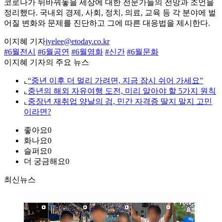
코로나가 뒤바꿔놓을 세상에 대한 전문가들의 전망과 조언을
정리했다. 국내외 경제, 사회, 정치, 의료, 교육 등 각 분야에 벌
어질 변화와 문제를 진단하고 그에 따른 대응법을 제시한다.
이지혜 기자
jyelee@etoday.co.kr
#6월전시
#6월공연
#6월영화
#신간
#6월문화
이지혜 기자의 주요 뉴스
⌞
“중년 이후 더 멀리 가려면, 지금 잠시 쉬어 가세요”
⌞
중년의 해외 자유여행 도전, 미리 알아야 할 5가지 원칙
⌞
중장년 재취업 양날의 검, 민간 자격증 딸지 말지 고민
이라면?
좋아요
0
화나요
0
슬퍼요
0
더 궁금해요
0
최신뉴스