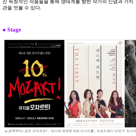
진 독창적인 작품들을 통해 생태계를 향한 작가의 신념과 가치
관을 엿볼 수 있다.
● Stage
▲(왼쪽부터) 공연 '모차르트!', ' 에스메 콰르텟 데뷔 리사이틀', '브로드웨이 42번가' 포스터