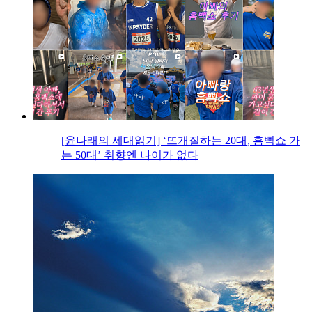
[윤나래의 세대읽기] ‘뜨개질하는 20대, 흠뻑쇼 가
는 50대’ 취향엔 나이가 없다