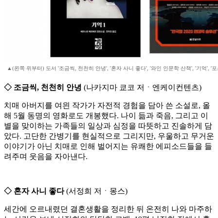
▲(왼쪽 위부터) 도서 '조금씩, 천천히 안녕', '혼자 사니 좋다', '와인 인문학 산책', '기억', 
◇ 조금씩, 천천히 안녕
(나카지마 쿄코 저ㆍ엔케이컨텐츠)
치매 아버지를 여읜 작가가 자전적 경험을 담아 쓴 소설로, 올
해 5월 동명의 영화로도 개봉했다. 나이 듦과 죽음, 그리고 이
별을 맞이하는 가족들의 일상과 심정을 따뜻하고 진솔하게 담
았다. 고단한 간병기를 현실적으로 그리지만, 우울하고 무거운
이야기가 아닌 치매로 인해 벌어지는 유쾌한 에피소드들을 들
려주며 웃음을 자아낸다.
◇ 혼자 사니 좋다
(서정희 저ㆍ몽스)
세간에 오르내렸던 결혼생활을 정리한 뒤 온전히 나와 마주하