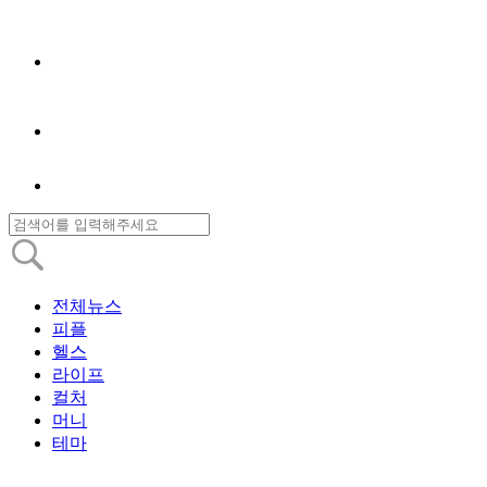
전체뉴스
피플
헬스
라이프
컬처
머니
테마