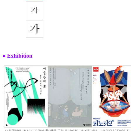
● Exhibition
▲(왼쪽부터) 전시 '미술관에 書: 한국 근현대 서예전', '백년을 거닐다: 백영수 1922~2018', '