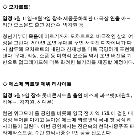
◇ 모차르트!
일정
6월 11일~8월 9일
장소
세종문화회관 대극장
연출
아드
리안 오스몬드 출연 김준수, 박강현 등
청년기부터 죽음에 이르기까지 모차르트의 비극적인 삶의 여
정을 그린다. 2010년 초연 무대를 꾸민 서숙진 디자이너가 다
시 합류해 모차르트의 내면과 천재성을 더욱 극명하게 표현해
낸다. 무대, 의상, 소품 등 미학적 요소들 역시 초연 버전을 기
반으로 업그레이드해 더욱 화려한 볼거리를 제공할 예정이다.
◇ 에스메 콰르텟 데뷔 리사이틀
일정
6월 9일
장소
롯데콘서트홀
출연
에스메 콰르텟(배원희,
하유나, 김지원, 허예은)
런던 위그모어 홀 공연을 비롯해 영국 전 지역 15회에 걸친 대
장정 투어를 마치고 돌아온 에스메 콰르텟의 국내 첫 공식 리
사이틀이 열린다. 이번 공연에서는 진은숙의 현악사중주곡 파
라메타스트링, 슈만 현악사중주 1번 등을 선보인다.