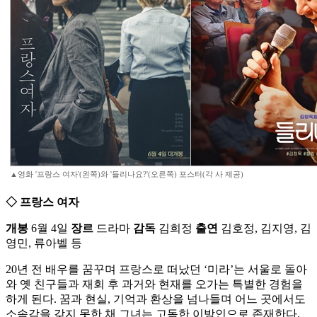
▲영화 '프랑스 여자'(왼쪽)와 '들리나요?'(오른쪽) 포스터(각 사 제공)
◇ 프랑스 여자
개봉
6월 4일
장르
드라마
감독
김희정
출연
김호정, 김지영, 김
영민, 류아벨 등
20년 전 배우를 꿈꾸며 프랑스로 떠났던 ‘미라’는 서울로 돌아
와 옛 친구들과 재회 후 과거와 현재를 오가는 특별한 경험을
하게 된다. 꿈과 현실, 기억과 환상을 넘나들며 어느 곳에서도
소속감을 갖지 못한 채 그녀는 고독한 이방인으로 존재한다.