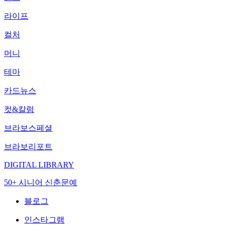
라이프
컬처
머니
테마
카드뉴스
컷&칼럼
브라보스페셜
브라보리포트
DIGITAL LIBRARY
50+ 시니어 신춘문예
블로그
인스타그램