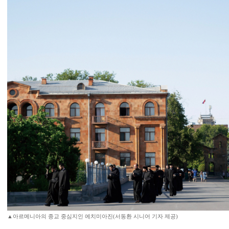
▲아르메니아의 종교 중심지인 에치미아진(서동환 시니어 기자 제공)