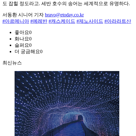
도 잡힐 정도라고. 세반 호수의 송어는 세계적으로 유명하다.
서동환 시니어 기자
bravo@etoday.co.kr
#아르메니아
#예레반
#캐스케이드
#제노사이드
#아라라트산
좋아요
0
화나요
0
슬퍼요
0
더 궁금해요
0
최신뉴스