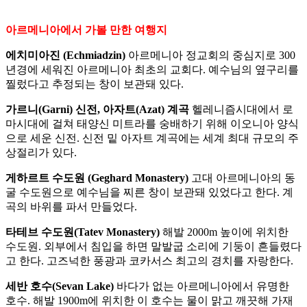
아르메니아에서 가볼 만한 여행지
에치미아진 (Echmiadzin)
아르메니아 정교회의 중심지로 300
년경에 세워진 아르메니아 최초의 교회다. 예수님의 옆구리를
찔렀다고 추정되는 창이 보관돼 있다.
가르니(Garni) 신전, 아자트(Azat) 계곡
헬레니즘시대에서 로
마시대에 걸쳐 태양신 미트라를 숭배하기 위해 이오니아 양식
으로 세운 신전. 신전 밑 아자트 계곡에는 세계 최대 규모의 주
상절리가 있다.
게하르트 수도원 (Geghard Monastery)
고대 아르메니아의 동
굴 수도원으로 예수님을 찌른 창이 보관돼 있었다고 한다. 계
곡의 바위를 파서 만들었다.
타테브 수도원(Tatev Monastery)
해발 2000m 높이에 위치한
수도원. 외부에서 침입을 하면 말발굽 소리에 기둥이 흔들렸다
고 한다. 고즈넉한 풍광과 코카서스 최고의 경치를 자랑한다.
세반 호수(Sevan Lake)
바다가 없는 아르메니아에서 유명한
호수. 해발 1900m에 위치한 이 호수는 물이 맑고 깨끗해 가재