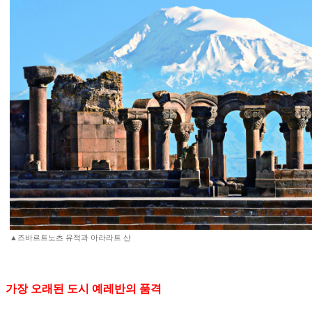
▲즈바르트노츠 유적과 아라라트 산
가장 오래된 도시 예레반의 품격