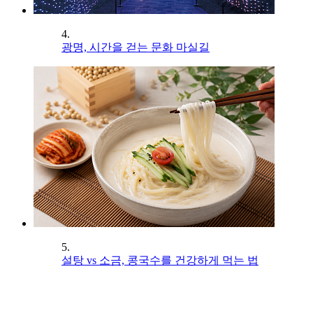
4.
광명, 시간을 걷는 문화 마실길
5.
설탕 vs 소금, 콩국수를 건강하게 먹는 법