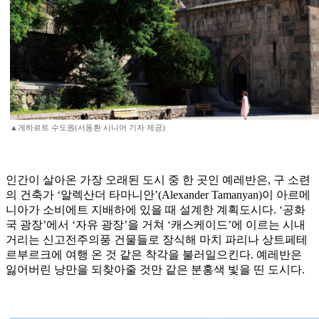
▲게하르트 수도원(서동환 시니어 기자 제공)
인간이 살아온 가장 오래된 도시 중 한 곳인 예레반은, 구 소련
의 건축가 ‘알렉산더 타마니안’(Alexander Tamanyan)이 아르메
니아가 소비에트 지배하에 있을 때 설계한 계획도시다. ‘공화
국 광장’에서 ‘자유 광장’을 거쳐 ‘캐스케이드’에 이르는 시내
거리는 신고전주의풍 건물들로 장식해 마치 파리나 상트페테
르부르크에 여행 온 것 같은 착각을 불러일으킨다. 예레반은
잃어버린 낭만을 되찾아줄 것만 같은 분홍색 빛을 띤 도시다.