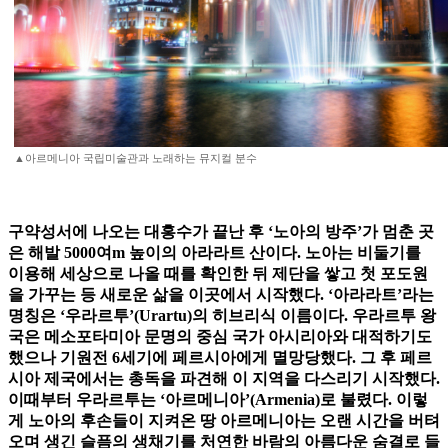
▲아르메니아 국립미술관과 노래하는 뮤지컬 분수
구약성서에 나오는 대홍수가 끝난 후 ‘노아의 방주’가 멈춘 곳
은 해발 5000여m 높이의 아라라트 산이다. 노아는 비둘기를
이용해 세상으로 나올 때를 확인한 뒤 제단을 쌓고 첫 포도원
을 가꾸는 등 새로운 삶을 이곳에서 시작했다. ‘아라라트’라는
명칭은 ‘우라르투’(Urartu)의 히브리식 이름이다. 우라르투 왕
국은 메소포타미아 문명의 중심 국가 아시리아와 대적하기도
했으나 기원전 6세기에 페르시아에게 멸망당했다. 그 후 페르
시아 제국에서는 총독을 파견해 이 지역을 다스리기 시작했다.
이때부터 우라르투는 ‘아르메니아’(Armenia)로 불렸다. 이렇
게 노아의 후손들이 지켜온 땅 아르메니아는 오랜 시간을 버텨
오며 생긴 슬픔의 생채기를 처연한 바람의 아름다운 숨결로 들