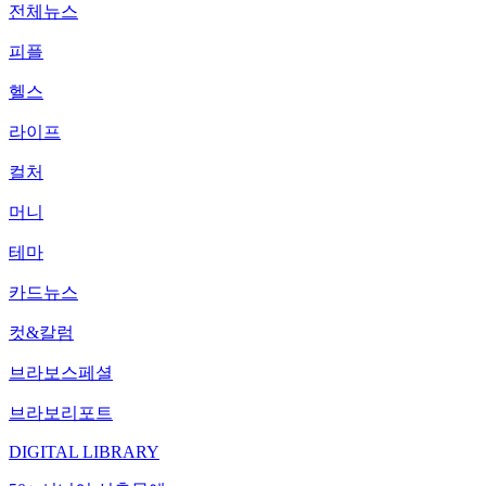
전체뉴스
피플
헬스
라이프
컬처
머니
테마
카드뉴스
컷&칼럼
브라보스페셜
브라보리포트
DIGITAL LIBRARY