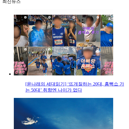
최신뉴스
[윤나래의 세대읽기] ‘뜨개질하는 20대, 흠뻑쇼 가
는 50대’ 취향엔 나이가 없다