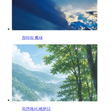
장마의 틈새
자연에서 배운다