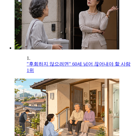
1.
"후회하지 않으려면" 60세 넘어 끊어내야 할 사람
1위