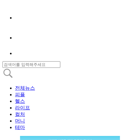
전체뉴스
피플
헬스
라이프
컬처
머니
테마