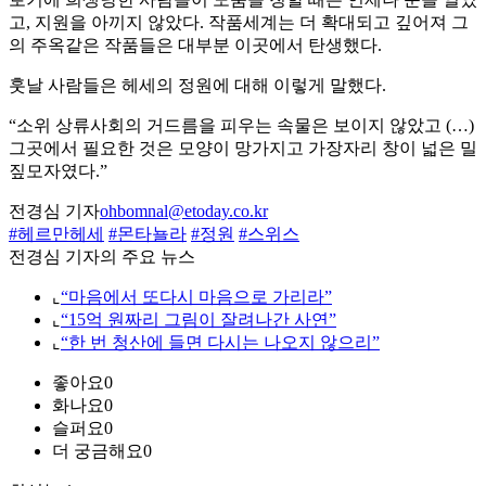
고, 지원을 아끼지 않았다. 작품세계는 더 확대되고 깊어져 그
의 주옥같은 작품들은 대부분 이곳에서 탄생했다.
훗날 사람들은 헤세의 정원에 대해 이렇게 말했다.
“소위 상류사회의 거드름을 피우는 속물은 보이지 않았고 (…)
그곳에서 필요한 것은 모양이 망가지고 가장자리 창이 넓은 밀
짚모자였다.”
전경심 기자
ohbomnal@etoday.co.kr
#헤르만헤세
#몬타뇰라
#정원
#스위스
전경심 기자의 주요 뉴스
⌞
“마음에서 또다시 마음으로 가리라”
⌞
“15억 원짜리 그림이 잘려나간 사연”
⌞
“한 번 청산에 들면 다시는 나오지 않으리”
좋아요
0
화나요
0
슬퍼요
0
더 궁금해요
0