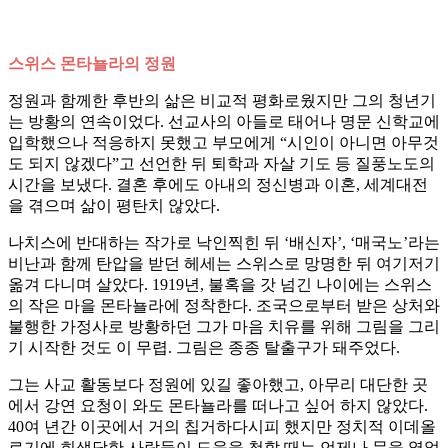
스위스 몬타뇰라의 정원
정원과 함께한 후반의 삶은 비교적 평화로웠지만 그의 청년기
는 방황의 연속이었다. 선교사의 아들로 태어나 명문 신학교에
입학했으나 적응하지 못했고 부모에게 “시인이 아니면 아무것
도 되지 않겠다”고 선언한 뒤 퇴학과 자살 기도 등 질풍노도의
시간을 보냈다. 결혼 후에도 아내의 정신병과 이혼, 세계대전
을 겪으며 삶이 평탄치 않았다.
나치스에 반대하는 작가로 낙인찍힌 뒤 ‘배신자’, ‘매국노’라는
비난과 함께 탄압을 받던 헤세는 스위스로 망명한 뒤 여기저기
옮겨 다니며 살았다. 1919년, 불혹을 갓 넘긴 나이에는 스위스
의 작은 마을 몬타뇰라에 정착한다. 조국으로부터 받은 상처와
불행한 가정사로 방황하던 그가 마음 치유를 위해 그림을 그리
기 시작한 것도 이 무렵. 그림은 종종 탈출구가 돼주었다.
그는 사교 활동보다 정원에 있길 좋아했고, 아무리 대단한 곳
에서 강연 요청이 와도 몬타뇰라를 떠나고 싶어 하지 않았다.
40여 년간 이곳에서 거의 칩거하다시피 했지만 정치적 이데올
로기에 희생당한 사람들이 도움을 청할 때는 언제나 문을 열었