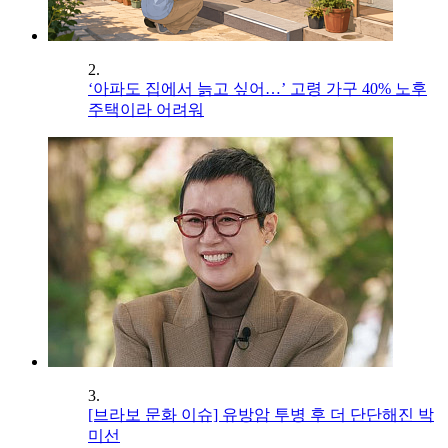
2.
‘아파도 집에서 늙고 싶어…’ 고령 가구 40% 노후
주택이라 어려워
3.
[브라보 문화 이슈] 유방암 투병 후 더 단단해진 박
미선