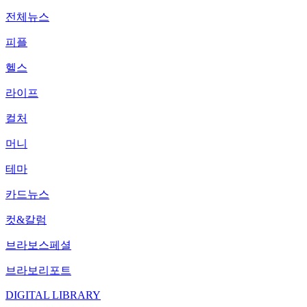
전체뉴스
피플
헬스
라이프
컬처
머니
테마
카드뉴스
컷&칼럼
브라보스페셜
브라보리포트
DIGITAL LIBRARY