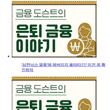
'삼전닉스 열풍'에 레버리지 올라타기? 이건 꼭 확
인하자