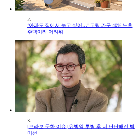
2.
‘아파도 집에서 늙고 싶어…’ 고령 가구 40% 노후
주택이라 어려워
3.
[브라보 문화 이슈] 유방암 투병 후 더 단단해진 박
미선