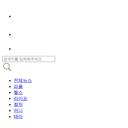
전체뉴스
피플
헬스
라이프
컬처
머니
테마