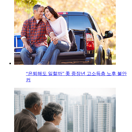
“은퇴해도 일할까” 美 중장년 고소득층 노후 불안
커