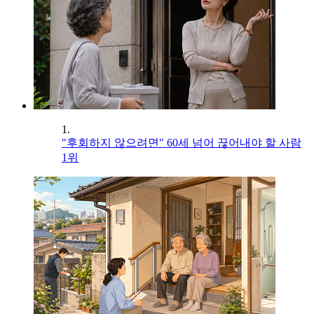
1.
"후회하지 않으려면" 60세 넘어 끊어내야 할 사람
1위