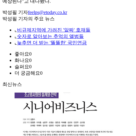
예상된다”고 내다봤다.
박성필 기자
feelps@etoday.co.kr
박성필 기자의 주요 뉴스
⌞
비규제지역에 가려진 '알짜' 호재들
⌞
숫자로 알아보는 추억의 앨범들
⌞
늦추면 더 받는 '똘똘한' 국민연금
좋아요
0
화나요
0
슬퍼요
0
더 궁금해요
0
최신뉴스