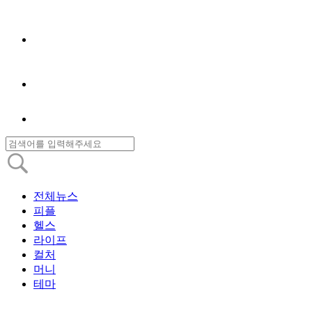
전체뉴스
피플
헬스
라이프
컬처
머니
테마