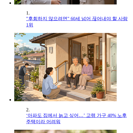
1.
"후회하지 않으려면" 60세 넘어 끊어내야 할 사람
1위
2.
‘아파도 집에서 늙고 싶어…’ 고령 가구 40% 노후
주택이라 어려워