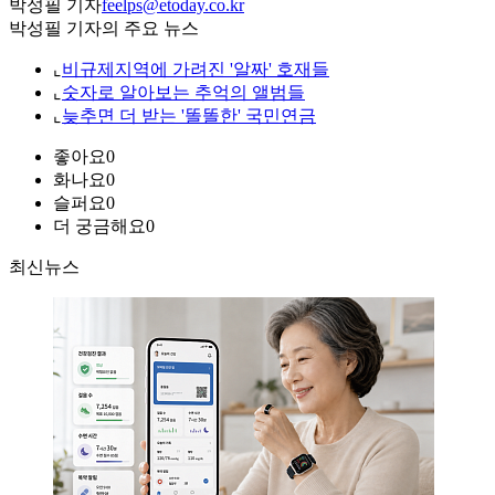
박성필 기자
feelps@etoday.co.kr
박성필 기자의 주요 뉴스
⌞
비규제지역에 가려진 '알짜' 호재들
⌞
숫자로 알아보는 추억의 앨범들
⌞
늦추면 더 받는 '똘똘한' 국민연금
좋아요
0
화나요
0
슬퍼요
0
더 궁금해요
0
최신뉴스