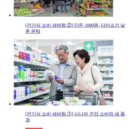
[건기식 소비 새바람 ②] 단돈 1000원, 다이소가 낮
춘 문턱
[건기식 소비 새바람 ①] 시니어 건강 소비의 새 풍
경