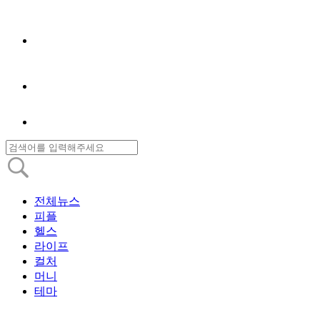
전체뉴스
피플
헬스
라이프
컬처
머니
테마