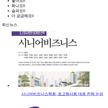
좋아요
0
화나요
0
슬퍼요
0
더 궁금해요
0
최신뉴스
시니어비즈니스학회, 초고령사회 대응 전략 논의