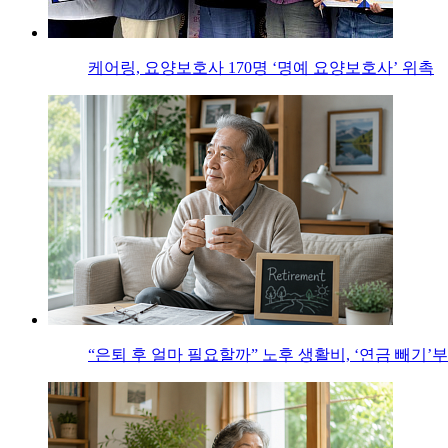
케어링, 요양보호사 170명 ‘명예 요양보호사’ 위촉
“은퇴 후 얼마 필요할까” 노후 생활비, ‘연금 빼기’