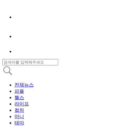
전체뉴스
피플
헬스
라이프
컬처
머니
테마