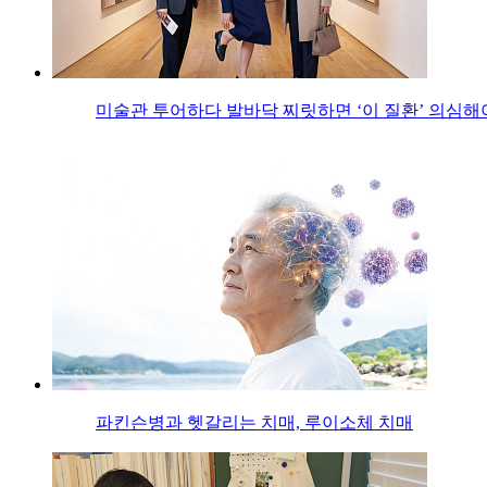
미술관 투어하다 발바닥 찌릿하면 ‘이 질환’ 의심해
파킨슨병과 헷갈리는 치매, 루이소체 치매