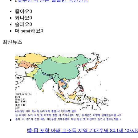
좋아요
0
화나요
0
슬퍼요
0
더 궁금해요
0
최신뉴스
韓·日 포함 아태 고소득 지역 기대수명 84.1세 ‘아시