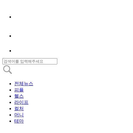
전체뉴스
피플
헬스
라이프
컬처
머니
테마