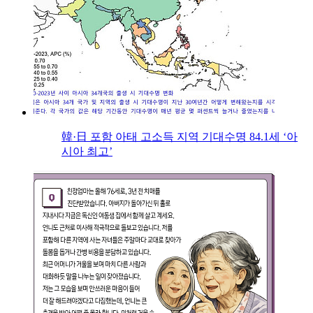
韓·日 포함 아태 고소득 지역 기대수명 84.1세 ‘아
시아 최고’