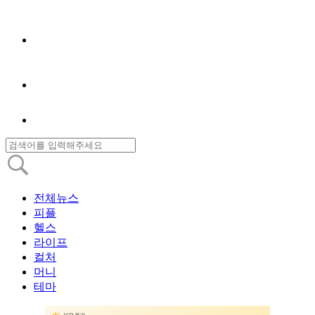
전체뉴스
피플
헬스
라이프
컬처
머니
테마