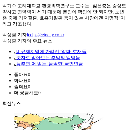
박기수 고려대학교 환경의학연구소 교수는 “젊은층은 증상도
약하고 면역력이 세기 때문에 본인이 확인이 안 되지만, 노년
층 중에 기저질환, 호흡기질환 등이 있는 사람에겐 치명적”이
라고 강조했다.
박성필 기자
feelps@etoday.co.kr
박성필 기자의 주요 뉴스
⌞
비규제지역에 가려진 '알짜' 호재들
⌞
숫자로 알아보는 추억의 앨범들
⌞
늦추면 더 받는 '똘똘한' 국민연금
좋아요
0
화나요
0
슬퍼요
0
더 궁금해요
0
최신뉴스