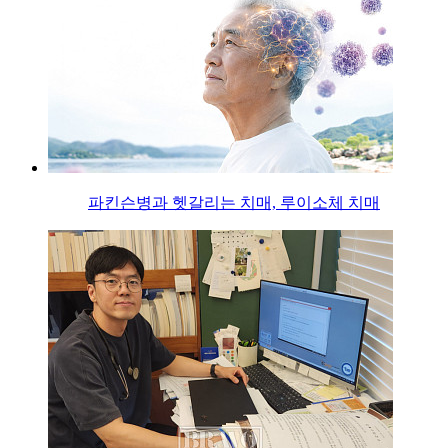
파킨슨병과 헷갈리는 치매, 루이소체 치매