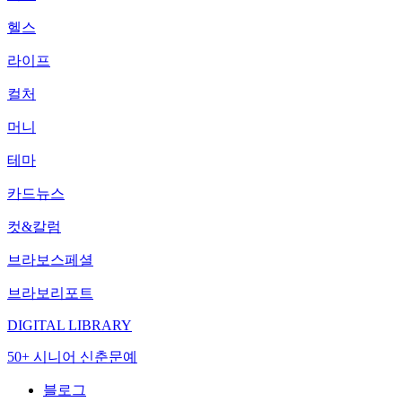
헬스
라이프
컬처
머니
테마
카드뉴스
컷&칼럼
브라보스페셜
브라보리포트
DIGITAL LIBRARY
50+ 시니어 신춘문예
블로그