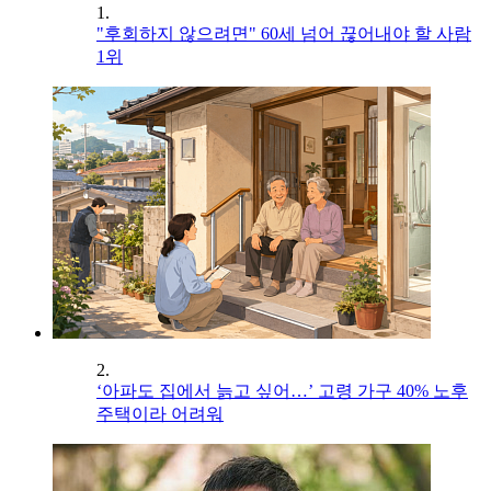
1.
"후회하지 않으려면" 60세 넘어 끊어내야 할 사람
1위
2.
‘아파도 집에서 늙고 싶어…’ 고령 가구 40% 노후
주택이라 어려워