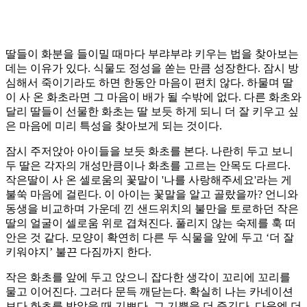
딸들이 화분을 들이밀 때마다 부랴부랴 키우는 법을 찾아보는
데는 이유가 있다. 식물도 정성을 쏟는 만큼 성장한다. 잠시 방
심해서 죽이기라도 하면 한동안 마음이 편치 않다. 하물며 딸
이 사 온 화초라면 그 마음이 배가 될 수밖에 없다. 다른 화초와
달리 딸들이 선물한 화초는 딸 보듯 하게 되니 더 잘 키우고 싶
은 마음에 미리 특성을 찾아보게 되는 것이다.
잠시 주저앉아 아이들을 보듯 화초를 본다. 나란히 두고 보니
두 딸은 각자의 개성만큼이나 화초를 고르는 안목도 다르다.
작은딸이 사 온 셀로움의 꽃말이 '나를 사랑해주세요'라는 게
불쑥 마음에 걸린다. 이 아이는 꽃말을 알고 골랐을까? 언니와
동생을 비교하며 가운데 낀 샌드위치의 불만을 토로하던 작은
딸의 얼굴이 셀로움 위로 겹쳐진다. 풀리지 않는 숙제를 훅 떠
안은 것 같다. 모양이 확연히 다른 두 식물을 앞에 두고 ‘더 잘
키워야지’ 불끈 다짐까지 한다.
작은 화초를 앞에 두고 앉으니 잡다한 생각이 꼬리에 꼬리를
물고 이어진다. 그러다 문득 깨닫는다. 확실히 나는 카네이션
보다 화초를 받았을 때 기쁘다. 그 기쁨을 더 즐긴다. 다음엔 더