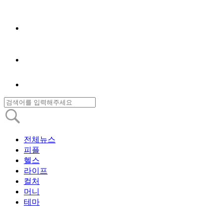
전체뉴스
피플
헬스
라이프
컬처
머니
테마