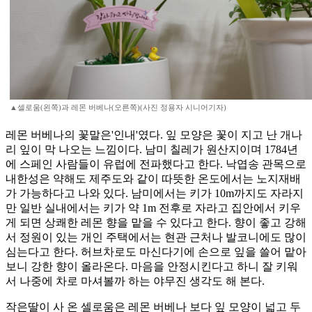
▲셀로움(왼쪽)과 레몬 버베나(오른쪽)(사진 정용자 시니어기자)
레몬 버베나의 꽃말은'인내'였다. 잎 모양은 꽃이 지고 난 개나
리 잎이 막 나오는 느낌이다. 남미 칠레가 원산지이며 1784년
에 스페인 사람들이 유럽에 전파했다고 한다. 낙엽송 관목으로
내한성은 약해도 제주도와 같이 따뜻한 온도에서는 노지재배
가 가능하다고 나와 있다. 남미에서는 키가 10m까지도 자라지
만 일반 실내에서는 키가 약 1m 전후로 자라고 집안에서 키우
게 되면 상쾌한 레몬 향을 맡을 수 있다고 한다. 향이 좋고 강해
서 정원이 있는 개인 주택에서는 현관 근처나 발코니에도 많이
심는다고 한다. 허브차로도 마신다기에 손으로 잎을 쓸어 맡아
보니 강한 향이 올라온다. 마음을 안정시킨다고 하니 잘 키워
서 나중에 차로 마셔볼까 하는 야무진 생각도 해 본다.
작은딸이 사 온 셀로움은 레몬 버베나 보다 잎 모양이 넓고 두