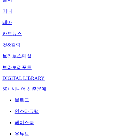
머니
테마
카드뉴스
컷&칼럼
브라보스페셜
브라보리포트
DIGITAL LIBRARY
50+ 시니어 신춘문예
블로그
인스타그램
페이스북
유튜브