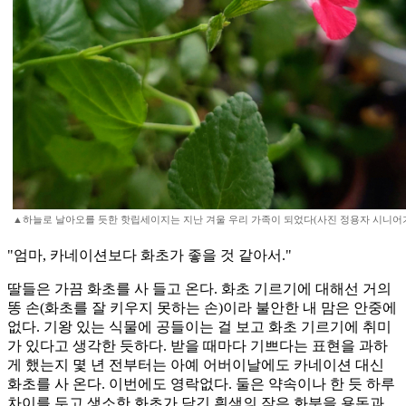
▲하늘로 날아오를 듯한 핫립세이지는 지난 겨울 우리 가족이 되었다(사진 정용자 시니어
"엄마, 카네이션보다 화초가 좋을 것 같아서."
딸들은 가끔 화초를 사 들고 온다. 화초 기르기에 대해선 거의
똥 손(화초를 잘 키우지 못하는 손)이라 불안한 내 맘은 안중에
없다. 기왕 있는 식물에 공들이는 걸 보고 화초 기르기에 취미
가 있다고 생각한 듯하다. 받을 때마다 기쁘다는 표현을 과하
게 했는지 몇 년 전부터는 아예 어버이날에도 카네이션 대신
화초를 사 온다. 이번에도 영락없다. 둘은 약속이나 한 듯 하루
차이를 두고 생소한 화초가 담긴 흰색의 작은 화분을 용돈과