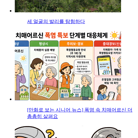
세 얼굴의 발리를 탐험하다
[만화로 보는 시니어 뉴스] 폭염 속 치매어르신 더
촘촘히 살펴요