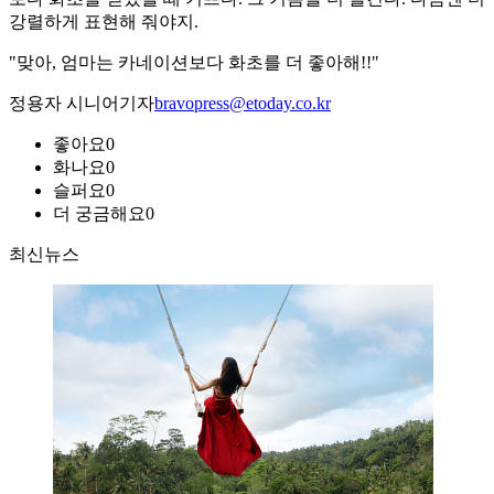
강렬하게 표현해 줘야지.
"맞아, 엄마는 카네이션보다 화초를 더 좋아해!!"
정용자 시니어기자
bravopress@etoday.co.kr
좋아요
0
화나요
0
슬퍼요
0
더 궁금해요
0
최신뉴스