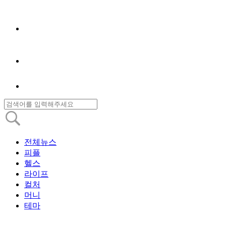
전체뉴스
피플
헬스
라이프
컬처
머니
테마