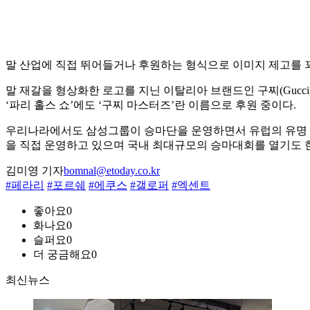
말 산업에 직접 뛰어들거나 후원하는 형식으로 이미지 제고를 
말 재갈을 형상화한 로고를 지닌 이탈리아 브랜드인 구찌(Gucc
‘파리 홀스 쇼’에도 ‘구찌 마스터즈’란 이름으로 후원 중이다.
우리나라에서도 삼성그룹이 승마단을 운영하면서 유럽의 유명 승
을 직접 운영하고 있으며 국내 최대규모의 승마대회를 열기도 
김미영 기자
bomnal@etoday.co.kr
#페라리
#포르쉐
#에쿠스
#갤로퍼
#엑센트
좋아요
0
화나요
0
슬퍼요
0
더 궁금해요
0
최신뉴스