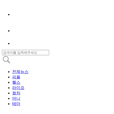
전체뉴스
피플
헬스
라이프
컬처
머니
테마