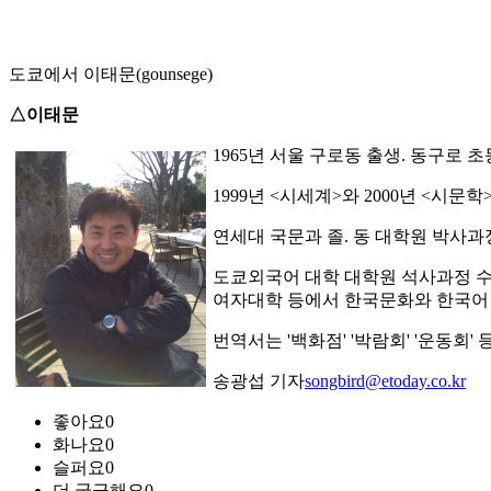
도쿄에서 이태문(gounsege)
△이태문
1965년 서울 구로동 출생. 동구로
1999년 <시세계>와 2000년 <시
연세대 국문과 졸. 동 대학원 박사과
도쿄외국어 대학 대학원 석사과정 수
여자대학 등에서 한국문화와 한국어
번역서는 '백화점' '박람회' '운동회' 
송광섭 기자
songbird@etoday.co.kr
좋아요
0
화나요
0
슬퍼요
0
더 궁금해요
0