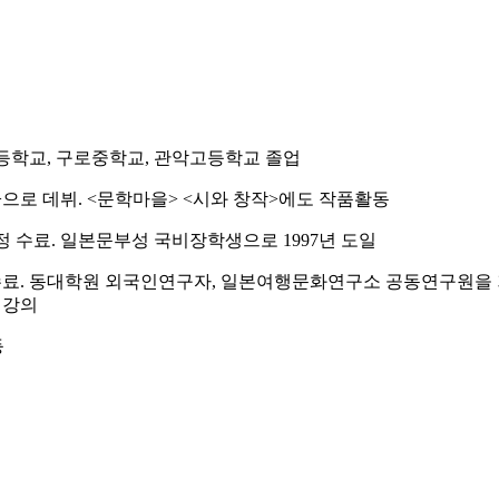
 초등학교, 구로중학교, 관악고등학교 졸업
문학>으로 데뷔. <문학마을> <시와 창작>에도 작품활동
정 수료. 일본문부성 국비장학생으로 1997년 도일
료. 동대학원 외국인연구자, 일본여행문화연구소 공동연구원을 거
 강의
등