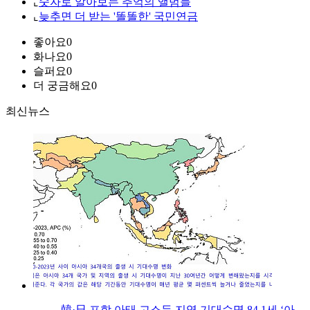
⌞
숫자로 알아보는 추억의 앨범들
⌞
늦추면 더 받는 '똘똘한' 국민연금
좋아요
0
화나요
0
슬퍼요
0
더 궁금해요
0
최신뉴스
韓·日 포함 아태 고소득 지역 기대수명 84.1세 ‘아