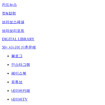
카드뉴스
컷&칼럼
브라보스페셜
브라보리포트
DIGITAL LIBRARY
50+ 시니어 신춘문예
블로그
인스타그램
페이스북
유튜브
네이버카페
네이버TV