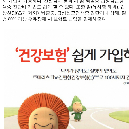
해 가입이 가능하다. 간편심사 통과 시 암·뇌졸중·급성심근경
색증 진단비 가입도 쉽게 할 수 있다. 또한 암(유사함 제외), 갑
상선암(초기 제외), 뇌졸중, 급성심근경색증 진단이나 상해, 질
병 80% 이상 후유장해 시 보험료 납입을 면제해준다.