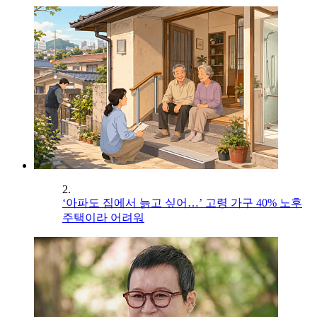
2.
‘아파도 집에서 늙고 싶어…’ 고령 가구 40% 노후
주택이라 어려워