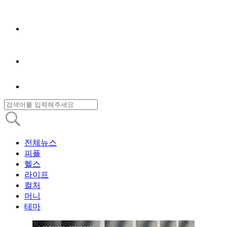
전체뉴스
피플
헬스
라이프
컬처
머니
테마