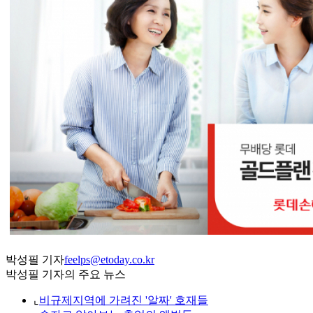
박성필 기자
feelps@etoday.co.kr
박성필 기자의 주요 뉴스
⌞
비규제지역에 가려진 '알짜' 호재들