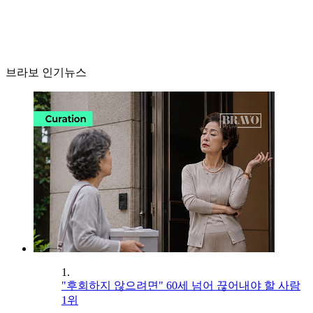
브라보 인기뉴스
1.
"후회하지 않으려면" 60세 넘어 끊어내야 할 사람
1위