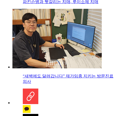
파킨슨병과 헷갈리는 치매, 루이소체 치매
“새벽에도 달려갑니다” 재가임종 지키는 방문진료
의사