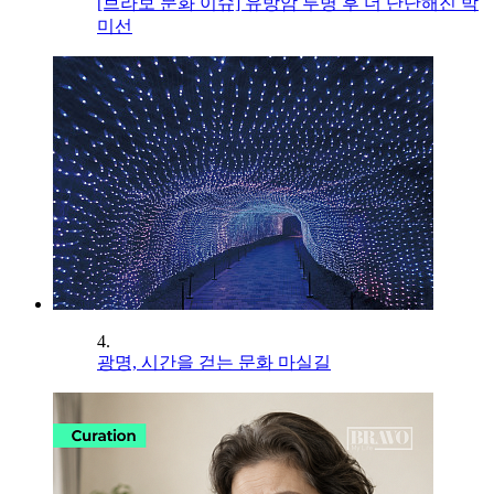
[브라보 문화 이슈] 유방암 투병 후 더 단단해진 박
미선
4.
광명, 시간을 걷는 문화 마실길