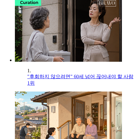
1.
"후회하지 않으려면" 60세 넘어 끊어내야 할 사람
1위