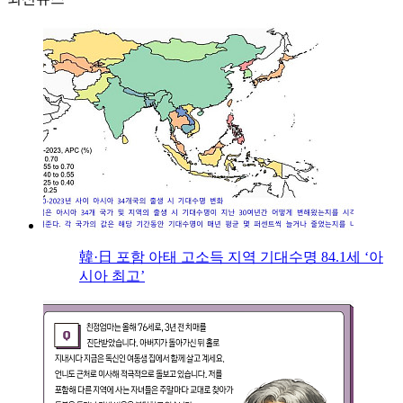
韓·日 포함 아태 고소득 지역 기대수명 84.1세 ‘아
시아 최고’