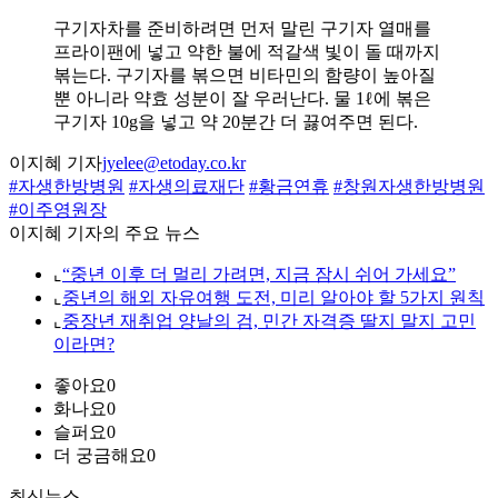
구기자차를 준비하려면 먼저 말린 구기자 열매를
프라이팬에 넣고 약한 불에 적갈색 빛이 돌 때까지
볶는다. 구기자를 볶으면 비타민의 함량이 높아질
뿐 아니라 약효 성분이 잘 우러난다. 물 1ℓ에 볶은
구기자 10g을 넣고 약 20분간 더 끓여주면 된다.
이지혜 기자
jyelee@etoday.co.kr
#자생한방병원
#자생의료재단
#황금연휴
#창원자생한방병원
#이주영원장
이지혜 기자의 주요 뉴스
⌞
“중년 이후 더 멀리 가려면, 지금 잠시 쉬어 가세요”
⌞
중년의 해외 자유여행 도전, 미리 알아야 할 5가지 원칙
⌞
중장년 재취업 양날의 검, 민간 자격증 딸지 말지 고민
이라면?
좋아요
0
화나요
0
슬퍼요
0
더 궁금해요
0
최신뉴스