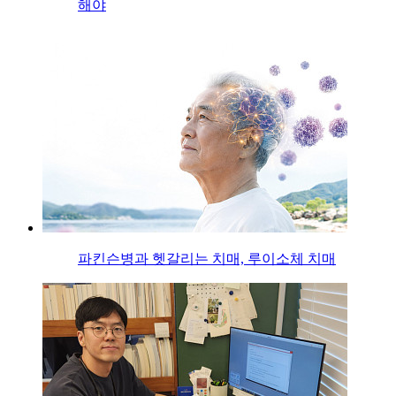
해야
파킨슨병과 헷갈리는 치매, 루이소체 치매