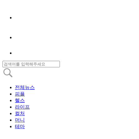
전체뉴스
피플
헬스
라이프
컬처
머니
테마