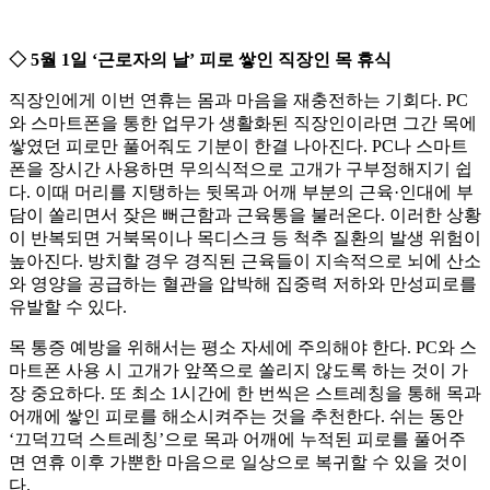
◇ 5월 1일 ‘근로자의 날’ 피로 쌓인 직장인 목 휴식
직장인에게 이번 연휴는 몸과 마음을 재충전하는 기회다. PC
와 스마트폰을 통한 업무가 생활화된 직장인이라면 그간 목에
쌓였던 피로만 풀어줘도 기분이 한결 나아진다. PC나 스마트
폰을 장시간 사용하면 무의식적으로 고개가 구부정해지기 쉽
다. 이때 머리를 지탱하는 뒷목과 어깨 부분의 근육·인대에 부
담이 쏠리면서 잦은 뻐근함과 근육통을 불러온다. 이러한 상황
이 반복되면 거북목이나 목디스크 등 척추 질환의 발생 위험이
높아진다. 방치할 경우 경직된 근육들이 지속적으로 뇌에 산소
와 영양을 공급하는 혈관을 압박해 집중력 저하와 만성피로를
유발할 수 있다.
목 통증 예방을 위해서는 평소 자세에 주의해야 한다. PC와 스
마트폰 사용 시 고개가 앞쪽으로 쏠리지 않도록 하는 것이 가
장 중요하다. 또 최소 1시간에 한 번씩은 스트레칭을 통해 목과
어깨에 쌓인 피로를 해소시켜주는 것을 추천한다. 쉬는 동안
‘끄덕끄덕 스트레칭’으로 목과 어깨에 누적된 피로를 풀어주
면 연휴 이후 가뿐한 마음으로 일상으로 복귀할 수 있을 것이
다.