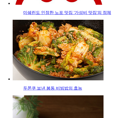
미쉐린도 인정한 노포 맛집 '가성비 맛집'의 정체
두쫀쿠 보낸 봄동 비빔밥의 효능