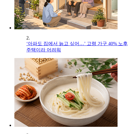
2.
‘아파도 집에서 늙고 싶어…’ 고령 가구 40% 노후
주택이라 어려워