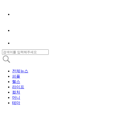
전체뉴스
피플
헬스
라이프
컬처
머니
테마