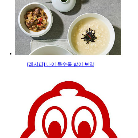
[레시피] 나이 들수록 밥이 보약