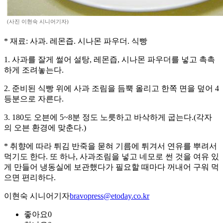
(사진 이현숙 시니어기자)
* 재료: 사과. 레몬즙. 시나몬 파우더. 식빵
1. 사과를 잘게 썰어 설탕, 레몬즙, 시나몬 파우더를 넣고 촉촉
하게 조려놓는다.
2. 준비된 식빵 위에 사과 조림을 듬뿍 올리고 한쪽 면을 덮어 4
등분으로 자른다.
3. 180도 오븐에 5~8분 정도 노릇하고 바삭하게 굽는다.(각자
의 오븐 환경에 맞춘다.)
* 취향에 따라 튀김 반죽을 묻혀 기름에 튀겨서 연유를 뿌려서
먹기도 한다. 또 하나, 사과조림을 넣고 네모로 썬 것을 여유 있
게 만들어 냉동실에 보관했다가 필요할 때마다 꺼내어 구워 먹
으면 편리하다.
이현숙 시니어기자
bravopress@etoday.co.kr
좋아요
0