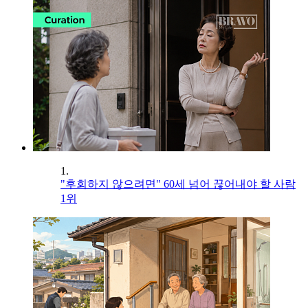
1.
"후회하지 않으려면" 60세 넘어 끊어내야 할 사람
1위