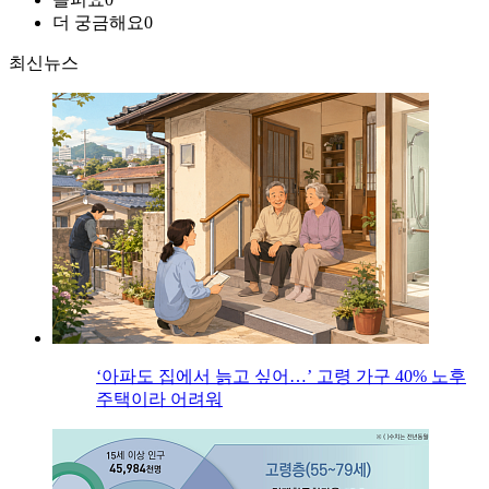
더 궁금해요
0
최신뉴스
‘아파도 집에서 늙고 싶어…’ 고령 가구 40% 노후
주택이라 어려워