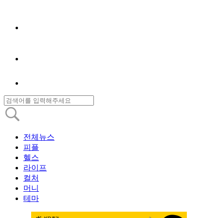
전체뉴스
피플
헬스
라이프
컬처
머니
테마