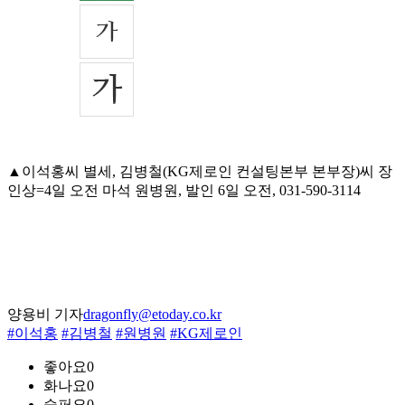
▲이석홍씨 별세, 김병철(KG제로인 컨설팅본부 본부장)씨 장
인상=4일 오전 마석 원병원, 발인 6일 오전, 031-590-3114
양용비 기자
dragonfly@etoday.co.kr
#이석홍
#김병철
#원병원
#KG제로인
좋아요
0
화나요
0
슬퍼요
0