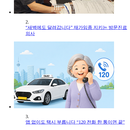
2.
“새벽에도 달려갑니다” 재가임종 지키는 방문진료
의사
3.
앱 없이도 택시 부릅니다 “120 전화 한 통이면 끝”