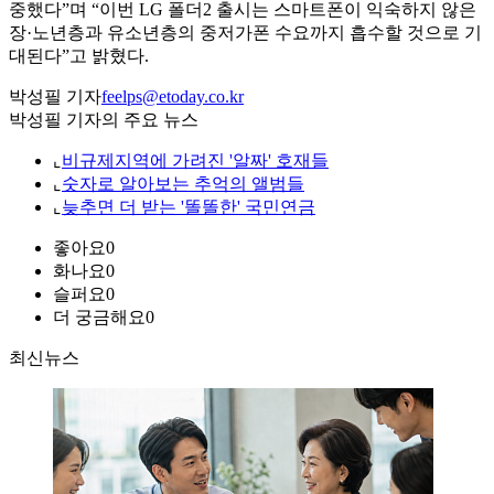
중했다”며 “이번 LG 폴더2 출시는 스마트폰이 익숙하지 않은
장·노년층과 유소년층의 중저가폰 수요까지 흡수할 것으로 기
대된다”고 밝혔다.
박성필 기자
feelps@etoday.co.kr
박성필 기자의 주요 뉴스
⌞
비규제지역에 가려진 '알짜' 호재들
⌞
숫자로 알아보는 추억의 앨범들
⌞
늦추면 더 받는 '똘똘한' 국민연금
좋아요
0
화나요
0
슬퍼요
0
더 궁금해요
0
최신뉴스