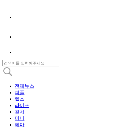
전체뉴스
피플
헬스
라이프
컬처
머니
테마