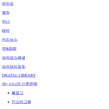
라이프
컬처
머니
테마
카드뉴스
컷&칼럼
브라보스페셜
브라보리포트
DIGITAL LIBRARY
50+ 시니어 신춘문예
블로그
인스타그램