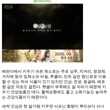
베란다에서 키우기 쉬운 채소로는 주로 상추, 치커리, 청경채,
겨자채 등의 잎채소와 바질, 루콜라, 민트 같은 향신료로 이용
할 수 있는 허브 식물이 인기 있지만 인삼, 천궁, 둥글레, 배초
향 같은 약초도 꼽힌다. 햇볕이 부족해도 잘 자라기 때문에 키
우기 안성맞춤인 데다, 혈액순환에도 좋고 소화기능도 높여주
는 건강식품이기 때문이다.
새싹 인삼은 한 달가량 키우면 사포닌 함량이 뿌리보다 서너