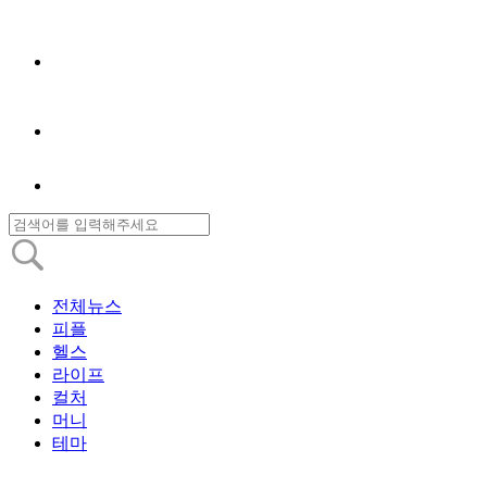
전체뉴스
피플
헬스
라이프
컬처
머니
테마