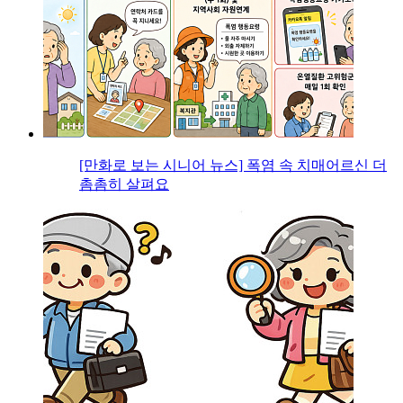
[만화로 보는 시니어 뉴스] 폭염 속 치매어르신 더
촘촘히 살펴요