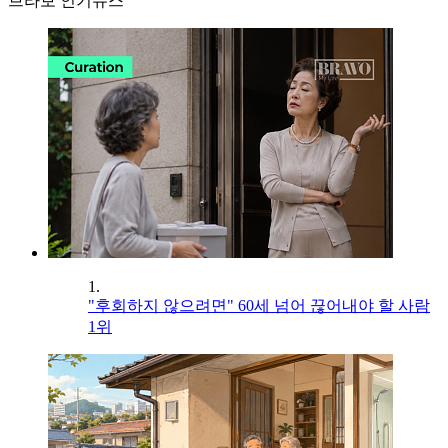
브라보 인기뉴스
1.
"후회하지 않으려면" 60세 넘어 끊어내야 할 사람
1위