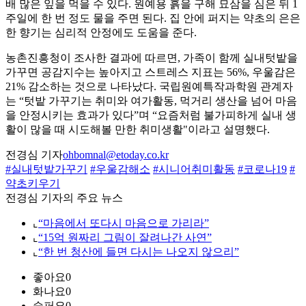
배 많은 잎을 먹을 수 있다. 원예용 흙을 구해 묘삼을 심은 뒤 1
주일에 한 번 정도 물을 주면 된다. 집 안에 퍼지는 약초의 은은
한 향기는 심리적 안정에도 도움을 준다.
농촌진흥청이 조사한 결과에 따르면, 가족이 함께 실내텃밭을
가꾸면 공감지수는 높아지고 스트레스 지표는 56%, 우울감은
21% 감소하는 것으로 나타났다. 국립원예특작과학원 관계자
는 “텃밭 가꾸기는 취미와 여가활동, 먹거리 생산을 넘어 마음
을 안정시키는 효과가 있다”며 “요즘처럼 불가피하게 실내 생
활이 많을 때 시도해볼 만한 취미생활"이라고 설명했다.
전경심 기자
ohbomnal@etoday.co.kr
#실내텃밭가꾸기
#우울감해소
#시니어취미활동
#코로나19
#
약초키우기
전경심 기자의 주요 뉴스
⌞
“마음에서 또다시 마음으로 가리라”
⌞
“15억 원짜리 그림이 잘려나간 사연”
⌞
“한 번 청산에 들면 다시는 나오지 않으리”
좋아요
0
화나요
0
슬퍼요
0