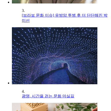
3.
[브라보 문화 이슈] 유방암 투병 후 더 단단해진 박
미선
4.
광명, 시간을 걷는 문화 마실길