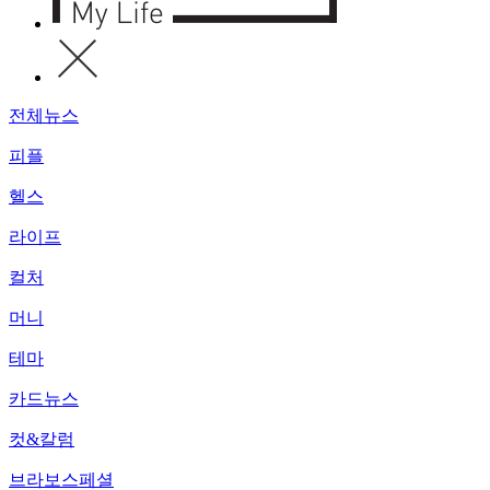
전체뉴스
피플
헬스
라이프
컬처
머니
테마
카드뉴스
컷&칼럼
브라보스페셜