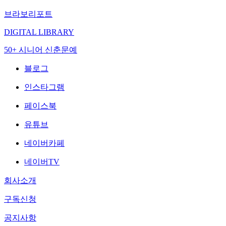
브라보리포트
DIGITAL LIBRARY
50+ 시니어 신춘문예
블로그
인스타그램
페이스북
유튜브
네이버카페
네이버TV
회사소개
구독신청
공지사항