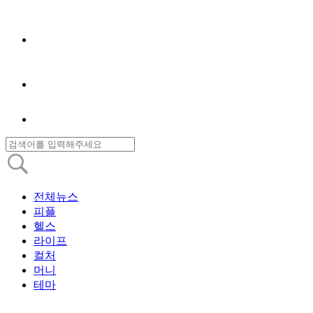
전체뉴스
피플
헬스
라이프
컬처
머니
테마