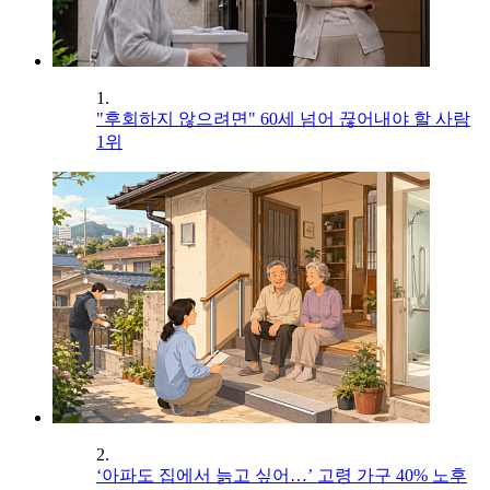
1.
"후회하지 않으려면" 60세 넘어 끊어내야 할 사람
1위
2.
‘아파도 집에서 늙고 싶어…’ 고령 가구 40% 노후