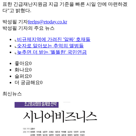
표한 긴급재난지원금 지급 기준을 빠른 시일 안에 마련하겠
다”고 밝혔다.
박성필 기자
feelps@etoday.co.kr
박성필 기자의 주요 뉴스
⌞
비규제지역에 가려진 '알짜' 호재들
⌞
숫자로 알아보는 추억의 앨범들
⌞
늦추면 더 받는 '똘똘한' 국민연금
좋아요
0
화나요
0
슬퍼요
0
더 궁금해요
0
최신뉴스