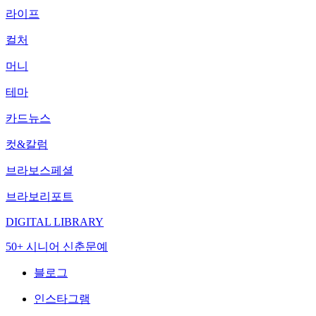
라이프
컬처
머니
테마
카드뉴스
컷&칼럼
브라보스페셜
브라보리포트
DIGITAL LIBRARY
50+ 시니어 신춘문예
블로그
인스타그램