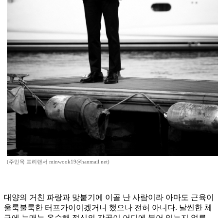
(주민욱 프리랜서 minwook19@hanmail.net)
대양의 거친 파랑과 맞붙기에 이골 난 사람이라 아마도 근육이
울룩불룩한 터프가이이겠거니 했으나 전혀 아니다. 날씬한 체
구에 눈매는 온순해 정신의 강골이 어디에 붙어 있는지 얼른