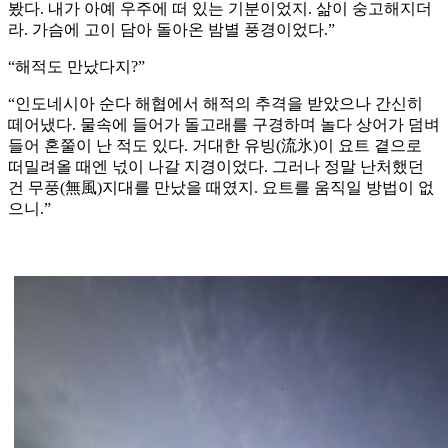
봤다. 내가 아예 우주에 떠 있는 기분이었지. 삶이 숭고해지더
라. 가슴에 고이 담아 돌아온 밤별 풍경이었다.”
“해적도 만났다지?”
“인도네시아 순다 해협에서 해적의 추격을 받았으나 간신히
떼어냈다. 물속에 들어가 돌고래를 구경하며 놀다 상어가 덤벼
들어 혼쭐이 난 적도 있다. 거대한 유빙(流氷)이 요트 곁으로
떠밀려올 때엔 넋이 나갈 지경이었다. 그러나 정말 난처했던
건 무풍(無風)지대를 만났을 때였지. 요트를 움직일 방법이 없
으니.”