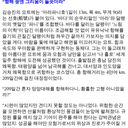
“항해 중엔 그리움이 들솟더라”
김승진의 요트에는 ‘아라파니호’(길이 13m, 폭 4m, 무게 9t)라
는 선호(船號)가 붙어 있다. ‘바다’의 순우리말인 ‘아라’와 달팽
이의 옛말인 ‘파니’를 조합했다. 바다를 달리는 달팽이! ‘느림
의 미학’이 담긴 이름이다. 조급해할 것 없이 유유낙낙 항해를
즐기되 끈질긴 달팽이처럼 좌우간 끝까지 가보자는 의지를 담
았을 게다. 바람을 돛에 매달고 해면을 미끄러지는 요트. 힘과
속도와 우아함을 완벽하게 구현하는 동체다. 그는 이 돌고래처
럼 아름다운 요트에 꿈과 모험과 낭만을 싣고서 ‘나 홀로’ 세계
일주 항해에 도전해 성공했던 것이다. 출발점은 충남 당진의
왜목항. 태평양을 넘어 남극해를 건너고, 대서양과 인도양을
거쳐 왜목항으로 귀항하는 코스였다. 총 항해거리는 4만여 km.
209일간에 걸친 대장정이었다.
“209일간 혼자 망망대해를 항해하다니, 황홀한 고행 아니었을
까?”
“시련이 많았지만 견디지 못할 정도는 아니었다. 위험한 순간
을 모면하면 선물처럼 환상적인 풍경들이 눈앞에 펼쳐졌다. 규
정된 룰을 깨지 않고 기어이 완주를 해야 한다는 강박관념은
많았지. 성공을 해야만 모험가로서의 위상과 진로가 주어질 거