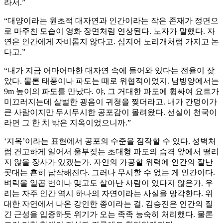
라서.”
“대양이라는 원초적 대자연과 인간이라는 작은 존재가 정면으
로 마주친 모습이 영화 장면처럼 연상된다. 노자가 말했다. 자
연은 인간에게 자비롭지 않다고. 심지어 노리개처럼 가지고 논
다고.”
“내가 지금 어마어마한 대자연 속에 들어와 있다는 전율이 잦
았다. 물론 태풍이나 파도는 때로 위협적이었지. 남빙양에서는
9m 높이의 파도를 만났다. 야, 그 거대한 파도에 휩싸여 요트가
미끄러지는데 살벌한 굉음이 귀청을 찢더라고. 내가 간덩이가
큰 사람이지만 무시무시한 공포감이 몰려왔다. 선실이 천국이
라면 그 한 치 밖은 지옥이었으니까.”
‘지옥’이라는 표현에서 공포의 수준을 짐작할 수 있다. 성벽처
럼 견고하게 일어서 울부짖는 초대형 파도의 습격 앞에서 떨리
지 않을 장사가 있겠는가. 자연의 가공할 위력에 인간의 잘난
콧대는 흔히 납작해진다. 그러나 무시할 수 없는 게 인간이다.
벼락을 일곱 번이나 맞고도 살아난 사람이 있다지 않은가. 우
리는 자주 인간 역시 하나의 자연이라는 사실을 망각한다. 위
대한 자연에서 나온 강인한 종이라는 걸. 김승진은 인간의 질
긴 근성을 입증하듯 위기가 오는 족족 능숙히 처리했다. 물론