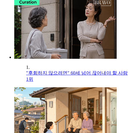
1.
"후회하지 않으려면" 60세 넘어 끊어내야 할 사람
1위