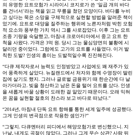
의 유명한 요트모험가 시라이시 코지로가 쓴 ‘일곱 개의 바다
를 건너서’라는 책을 읽고 무릎을 쳤던 모양이다. 바다를 누비
고 싶다는 묵은 소망을 구체적으로 실현할 방법을 알려준 책이
었기에. 요트로 대양을 질주하는 행위에 노른자처럼 박힌 모험
적 요소와 풍부한 가치 역시 그를 사로잡았다. 이후 그는 요트
조종 기량을 숙달했고, 마침내 크로아티아에서 중고 요트 한
척을 사왔다. 가격은 3억 원. 당시 그는 물심양면의 불황에 시
달리던 중이었다. 그럼에도 고가의 요트를 사들였다. 이거 발
칙한 도발? 인생의 흥미는 도발적일수록 진진해진다.
“다큐 제작자로서 능력도 인정받았고 사업에도 꽤 재주가 있
어 풍족하게 살았다. 뉴질랜드에서 처자와 함께 수영장이 딸린
집에 살기도 했지. 그러나 글로벌 금융위기 때 한순간에 다 날
아가더라고. 빚을 청산하고 남은 돈을 털어 요트를 샀다. 인생
을 새롭게 바꿀 상황이 도래한 걸 알았기 때문이다. 오래 익혀
온 꿈을 실현할 절호의 찬스라 보고 바다로 떠났다.”
“2014년, 마침내 단독 요트 항해를 통한 세계 일주에 성공했다.
그게 인생의 변곡점으로 작용한 셈인가?”
“그렇지. 다큐멘터리 피디에서 해양모험가로 변신했으니. 지
난날, 내게도 곡절이 많았다. 그러나 그게 무슨 상관? 사람 뒤