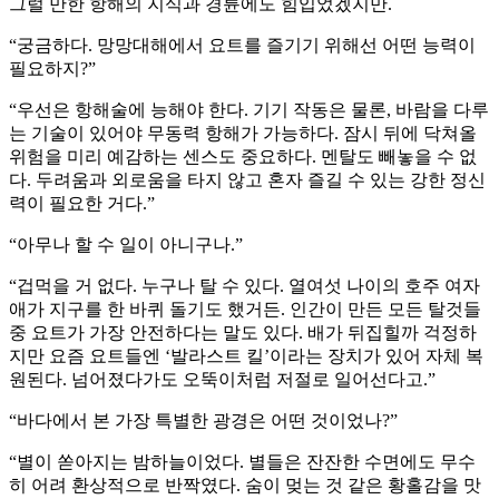
그럴 만한 항해의 지식과 경륜에도 힘입었겠지만.
“궁금하다. 망망대해에서 요트를 즐기기 위해선 어떤 능력이
필요하지?”
“우선은 항해술에 능해야 한다. 기기 작동은 물론, 바람을 다루
는 기술이 있어야 무동력 항해가 가능하다. 잠시 뒤에 닥쳐올
위험을 미리 예감하는 센스도 중요하다. 멘탈도 빼놓을 수 없
다. 두려움과 외로움을 타지 않고 혼자 즐길 수 있는 강한 정신
력이 필요한 거다.”
“아무나 할 수 일이 아니구나.”
“겁먹을 거 없다. 누구나 탈 수 있다. 열여섯 나이의 호주 여자
애가 지구를 한 바퀴 돌기도 했거든. 인간이 만든 모든 탈것들
중 요트가 가장 안전하다는 말도 있다. 배가 뒤집힐까 걱정하
지만 요즘 요트들엔 ‘발라스트 킬’이라는 장치가 있어 자체 복
원된다. 넘어졌다가도 오뚝이처럼 저절로 일어선다고.”
“바다에서 본 가장 특별한 광경은 어떤 것이었나?”
“별이 쏟아지는 밤하늘이었다. 별들은 잔잔한 수면에도 무수
히 어려 환상적으로 반짝였다. 숨이 멎는 것 같은 황홀감을 맛