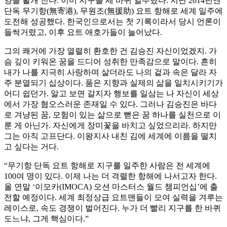
양을 활개 친다. 이미 지구를 세 바퀴 일주했다. 지난 2014년엔
단독 무기항(無寄港), 무원조(無援助) 요트 항해로 세계 일주에
도전해 성공했다. 한국인으로서는 첫 기록이라서 당시 언론이
들썩거렸고, 이후 요트 애호가들이 늘어났다.
그의 쾌거에 가장 열렬히 환호한 건 김승진 자신이었겠지. 가
슴 깊이 키워온 꿈을 드디어 성취한 만족감으로 말이다. 흔히
내가 나를 지극히 사랑하며 살더라도 나의 겉과 속은 달라 자
주 분열되기 십상이다. 품은 지향과 실제의 삶을 일치시키기가
어디 쉽던가. 알고 보면 갈지자 행보를 일삼는 나 자신이 세상
에서 가장 혐오스러운 존재일 수 있다. 그러나 김승진은 바다
로 겨냥된 꿈, 모험이 있는 삶으로 뻗은 꿈 하나를 실천으로 이
룬 게 아닌가. 자신에게 장미꽃을 바치고 싶었으리라. 하지만
그는 아직 고프단다. 이왕지사 내친 김에 세계에 이름을 떨치
고 싶다는 거다.
“무기항 단독 요트 항해로 지구를 일주한 사람은 전 세계에
100여 명이 있다. 이제 나는 더 격렬한 항해에 나서고자 한다.
올 연말 ‘이모카(IMOCA) 오션 마스터스 월드 챔피언십’에 출
전할 예정이다. 세계 최정상급 요트맨들이 모여 실력을 겨루는
레이스로, 속도 경쟁이 벌어진다. 누가 더 빨리 지구를 한 바퀴
도느냐, 그게 핵심이다.”