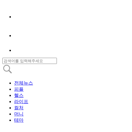
전체뉴스
피플
헬스
라이프
컬처
머니
테마