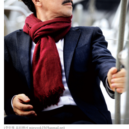
(주민욱 프리랜서 minwook19@hanmail.net)