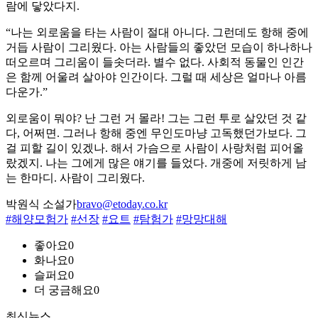
람에 닿았다지.
“나는 외로움을 타는 사람이 절대 아니다. 그런데도 항해 중에
거듭 사람이 그리웠다. 아는 사람들의 좋았던 모습이 하나하나
떠오르며 그리움이 들솟더라. 별수 없다. 사회적 동물인 인간
은 함께 어울려 살아야 인간이다. 그럴 때 세상은 얼마나 아름
다운가.”
외로움이 뭐야? 난 그런 거 몰라! 그는 그런 투로 살았던 것 같
다, 어쩌면. 그러나 항해 중엔 무인도마냥 고독했던가보다. 그
걸 피할 길이 있겠나. 해서 가슴으로 사람이 사랑처럼 피어올
랐겠지. 나는 그에게 많은 얘기를 들었다. 개중에 저릿하게 남
는 한마디. 사람이 그리웠다.
박원식 소설가
bravo@etoday.co.kr
#해양모험가
#선장
#요트
#탐험가
#망망대해
좋아요
0
화나요
0
슬퍼요
0
더 궁금해요
0
최신뉴스