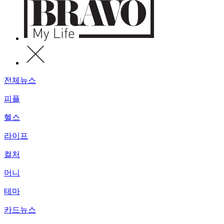
전체뉴스
피플
헬스
라이프
컬처
머니
테마
카드뉴스