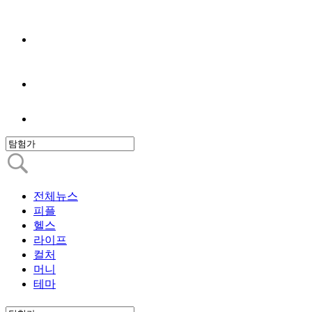
전체뉴스
피플
헬스
라이프
컬처
머니
테마