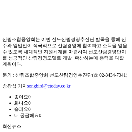
산림조합중앙회는 이번 선도산림경영추진단 발족을 통해 산
주와 임업인이 적극적으로 산림경영에 참여하고 소득을 얻을
수 있도록 체계적인 지원체계를 마련하여 선도산림경영단지
를 성공적인 산림경영모델로 개발· 확산하는데 총력을 다할
계획이다.
문의 : 산림조합중앙회 선도산림경영추진단(☏ 02-3434-7341)
송광섭 기자
songbird@etoday.co.kr
좋아요
0
화나요
0
슬퍼요
0
더 궁금해요
0
최신뉴스