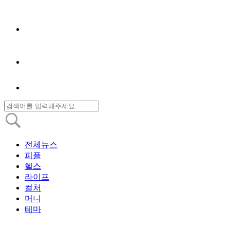
전체뉴스
피플
헬스
라이프
컬처
머니
테마