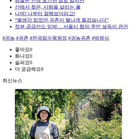
남들은 인생 포기한 걸로 알지만
산에서 찾은, 사람을 살리는 풀
나여! 나부터 잘해보더라고!
“별생각 없었던 귀촌이 별나게 즐겁습니다”
정부 공급카드 임박… 서울시 협의·주민 설득이 관건
#귀농
#귀촌
#전국립수목원장
#귀농귀촌
#박원식
좋아요
0
화나요
0
슬퍼요
0
더 궁금해요
0
최신뉴스