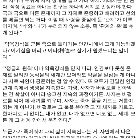
도 저마다 우위에 서서 상대를 끌고 가려 하지. 이래서는 안 된
다. 직장 동료든 아내든 친구든 하나의 세계로 인정해야 한다.
극과 극으로 다른 존재까지 그 자체로 존중하고 배려하고 선의
를 베풀면 되는 거다. 이럴 때 사랑을 중심에 둔 ‘관계’가 이루
어지며, ‘너’와 ‘나’가 분리되지 않는 소통, 즉 ‘관계의 춤’을 추
게 된다.”
“약육강식을 근본 축으로 돌아가는 인간사에서 그게 가능하겠
나? 이기심을 버리고 이타(利他)로 살기가 쉽겠느냐는 말이
다.”
“‘정글의 원칙’이나 약육강식을 믿지 마라. 인간보다 못한 존
재로 알려진 동식물의 세계만 보더라도 약탈을 일삼는 게 아니
라 서로 싸안아 공존하는 걸 알 수 있다. 또 모두가 긴밀한 연결
관계 속에서 생명을 지속한다. 가령, 사자가 버펄로를 잡아먹
는 건 학살이 아니라 숭고한 지속의 과정이거든. 사자는 버펄
로를 먹어 제 새끼를 키우며, 사자는 죽어 풀을 기르는 거름이
되는 게 아닌가. 버펄로는 그 풀을 뜯어먹고 제 새끼를 기르고.
한마디로 너 없이는 내가 없고, 내가 없으면 너도 없는 세계. 모
든 게 그 세계 안에서 움직인다.”
누군가가 죽어줘야 나의 삶이 지속된다는 거. 자연에서 나온
인간이지만 먹고살기 위해 자연을 약탈할 수밖에 없는 게 인간