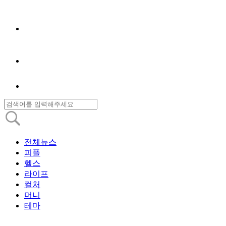
전체뉴스
피플
헬스
라이프
컬처
머니
테마