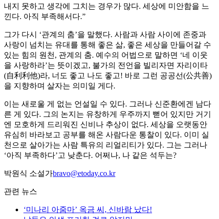
내지 못하고 생각에 그치는 경우가 많다. 세상에 미안함을 느
낀다. 아직 부족해서다.”
그가 다시 ‘관계의 춤’을 말했다. 사람과 사람 사이에 존중과
사랑이 넘치는 유대를 통해 좋은 삶, 좋은 세상을 만들어갈 수
있는 힘의 원천, 관계의 춤. 예수의 어법으로 말하면 ‘네 이웃
을 사랑하라’는 뜻이겠고, 불가의 전언을 빌리자면 자리이타
(自利利他)라, 너도 좋고 나도 좋고! 바로 그런 공공선(公共善)
을 지향하며 살자는 의미일 게다.
이는 새로울 게 없는 언설일 수 있다. 그러나 신준환에겐 남다
른 게 있다. 그의 논지는 유창하게 우주까지 뻗어 있지만 거기
엔 모호하게 드리워진 신비나 추상이 없다. 세상을 오랫동안
유심히 바라보고 공부를 해온 사람다운 통찰이 있다. 이미 실
천으로 살아가는 사람 특유의 리얼리티가 있다. 그는 그러나
‘아직 부족하다’고 낮춘다. 어쩌나, 나 같은 석두는?
박원식 소설가
bravo@etoday.co.kr
관련 뉴스
‘미나리 아줌마’ 옥금 씨, 신바람 났다!