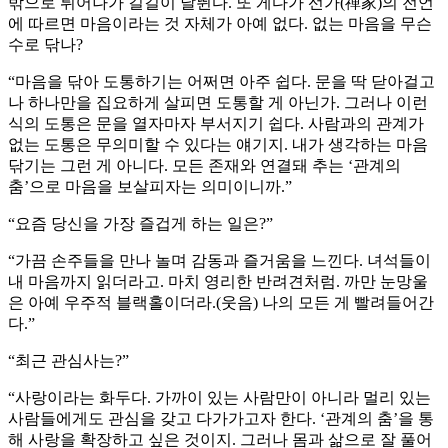
밖으로 튀어나가 길길이 날뛴다. 또 게다가 선가(禪家)의 전언
에 따르면 마음이라는 것 자체가 아예 없다. 없는 마음을 무슨
수로 닦나?
“마음을 닦아 도통하기는 어쩌면 아주 쉽다. 문을 딱 닫아걸고
나 하나만을 집요하게 살피면 도통할 게 아닌가. 그러나 이런
식의 도통은 문을 열자마자 부서지기 쉽다. 사람과의 관계가
없는 도통은 무의미할 수 있다는 얘기지. 내가 생각하는 마음
닦기는 그런 게 아니다. 모든 존재와 연결돼 추는 ‘관계의
춤’으로 마음을 보살피자는 의미이니까.”
“요즘 당신을 가장 즐겁게 하는 일은?”
“가끔 손주들을 만나 놀며 감동과 즐거움을 느낀다. 녀석들이
내 마음까지 읽더라고. 마치 영리한 반려견처럼. 까만 눈망울
은 아예 우주적 블랙홀이더라.(웃음) 나의 모든 게 빨려들어간
다.”
“최근 관심사는?”
“사랑이라는 화두다. 가까이 있는 사람만이 아니라 멀리 있는
사람들에게도 관심을 갖고 다가가고자 한다. ‘관계의 춤’을 통
해 사랑을 확장하고 싶은 것이지. 그러나 몸과 삶으로 잘 풀어