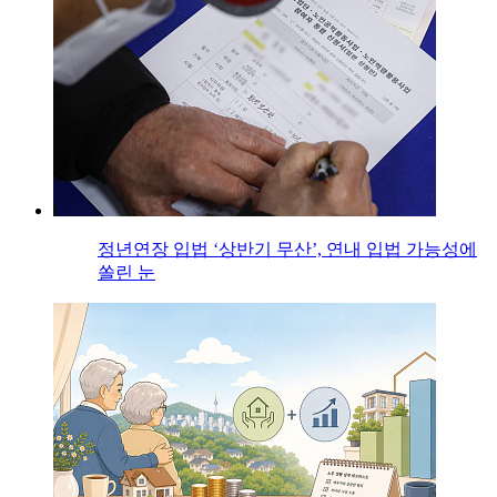
정년연장 입법 ‘상반기 무산’, 연내 입법 가능성에
쏠린 눈