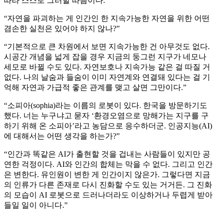
따라 스스로 그러할 따름이다.”
“자연을 파괴하는 게 인간인 한 지속가능한 자연을 위한 어떤
겸손한 실천은 있어야 하지 않나?”
“기본적으로 큰 차원에서 보면 지속가능한 건 아무것도 없다.
시공간 개념을 넓게 잡을 경우 지금의 둥그런 지구가 네모나
세모로 바뀔 수도 있다. 자연보호나 지속가능 같은 걸 따질 거
없다. 나의 날숨과 들숨이 이미 자연계와 연결돼 있다는 걸 기
억해 자연과 가급적 좋은 관계를 맺고 살면 그만이다.”
“소피아(sophia)라는 이름의 로봇이 있다. 한국을 방문하기도
했다. 너는 누구냐고 묻자 ‘환경오염으로 망해가는 지구를 구
하기 위해 온 소피아’라고 농담으로 응수하더군. 인공지능(AI)
에 대해서는 어떤 생각을 하는가?”
“인간과 똑같은 AI가 출현할 것을 겁내는 사람들이 있지만 공
연한 걱정이다. AI와 인간의 합체는 막을 수 없다. 그리고 인간
은 변한다. 유인원이 변한 게 인간이지 않은가. 그렇다면 지금
의 인류가 다른 존재로 다시 진화할 수도 있는 거거든. 그 진화
의 모습이 AI 로봇으로 드러나더라도 이상하거나 두렵게 받아
들일 일이 아니다.”