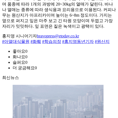
며 품종에 따라 1개의 과방에 20~30kg의 열매가 달린다. 바나
나 열매는 종류에 따라 생식용과 요리용으로 이용된다. 커피나
무는 원산지가 아프리카이며 높이는 6~8m 정도이다. 가지는
옆으로 퍼지고 잎은 마주 보고 긴 타원 모양이며 두껍고 가장
자리가 밋밋하다. 잎 표면은 짙은 녹색이고 광택이 있다.
홍지영 시니어기자
bravopress@etoday.co.kr
#아열대식물원
#화훼
#학습의장
#홍지영동년기자
#원산지
좋아요
0
화나요
0
슬퍼요
0
더 궁금해요
0
최신뉴스