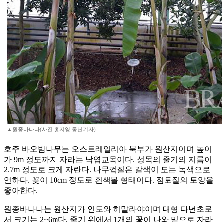
▲원종바나나(사진 홍지영 동년기자)
호주 바오밤나무는 오스트레일리아 북부가 원산지이며 높이
가 9m 정도까지 자라는 낙엽교목이다. 성목의 줄기의 지름이
2.7m 정도로 크게 자란다. 나무껍질은 갈색이 도는 녹색으로
연하다. 꽃이 10cm 정도로 흰색볼 형태이다. 점토질의 토양을
좋아한다.
원종바나나는 원산지가 인도와 히말라야이며 대형 다년초로
서 크기는 2~6m다. 줄기 위에서 1개의 꽃이 나와 밑으로 자라