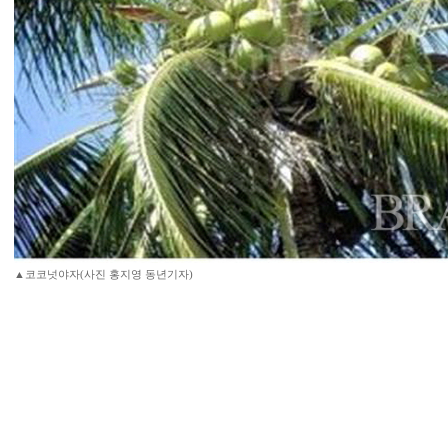
▲코코넛야자(사진 홍지영 동년기자)