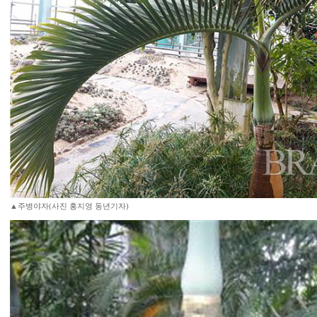
▲주병야자(사진 홍지영 동년기자)