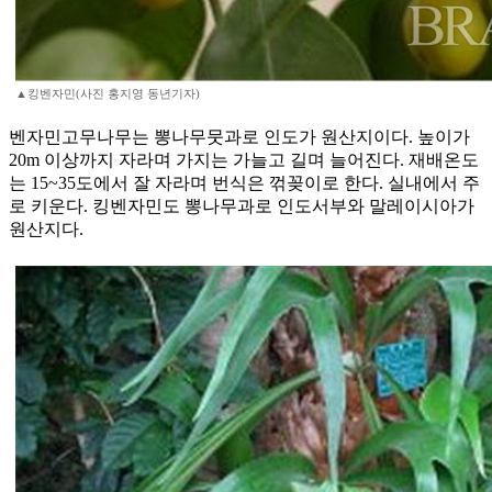
▲킹벤자민(사진 홍지영 동년기자)
벤자민고무나무는 뽕나무뭇과로 인도가 원산지이다. 높이가
20m 이상까지 자라며 가지는 가늘고 길며 늘어진다. 재배온도
는 15~35도에서 잘 자라며 번식은 꺾꽂이로 한다. 실내에서 주
로 키운다. 킹벤자민도 뽕나무과로 인도서부와 말레이시아가
원산지다.