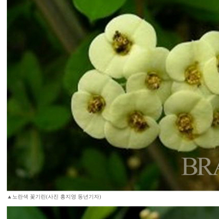
▲노란색 꽃기린(사진 홍지영 동년기자)