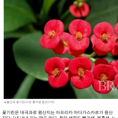
▲빨간색 꽃기린(사진 홍지영 동년기자)
꽃기린은 대극과로 원산지는 아프리카 마다가스카르가 원산
지다. 1년 내내 피는 때도 있다. 꽃의 색깔도 빨간색, 분홍색, 노