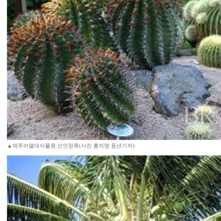
▲제주아열대식물원 선인장류(사진 홍지영 동년기자)