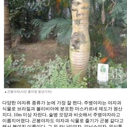
▲곤봉야자(사진 홍지영 동년기자)
다양한 야자류 종류가 눈에 가장 잘 띈다. 주병야자는 야자과
식물로 브라질과 볼리비아에 분포한 마스카르네 제도가 원산
지다. 10m 이상 자란다. 술병 모양과 비슷해서 주병야자라고
이름지어졌다. 곤봉야자도 야자과 식물로 줄기가 곤봉 같다고
해서 붙여진 이름이다. 그 외 카나리야자, 피닉스야자, 워싱톤