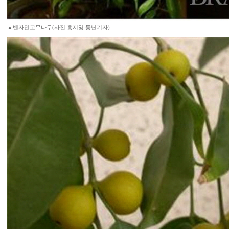
▲벤자민고무나무(사진 홍지영 동년기자)