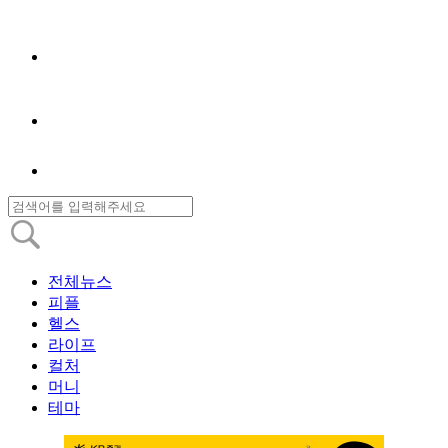
전체뉴스
피플
헬스
라이프
컬처
머니
테마