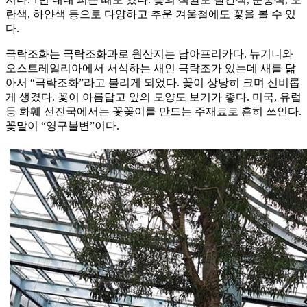
란색, 하얀색 등으로 다양하고 추운 겨울철에도 꽃을 볼 수 있
다.
극락조화는 극락조화과로 원산지는 남아프리카다. 뉴기니와
오스트레일리아에서 서식하는 새인 극락조가 있는데 새를 닮
아서 “극락조화”라고 불리게 되었다. 꽃이 상당히 크며 신비롭
게 생겼다. 꽃이 아름답고 잎의 모양도 보기가 좋다. 미국, 유럽
등 화훼 선진국에서는 꽃꽂이를 만드는 주재료로 흔히 쓰인다.
꽃말이 “영구불변”이다.