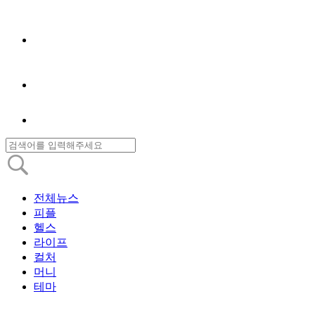
전체뉴스
피플
헬스
라이프
컬처
머니
테마