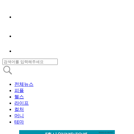
전체뉴스
피플
헬스
라이프
컬처
머니
테마