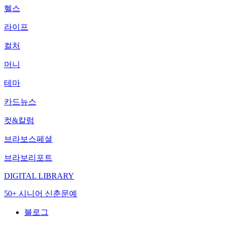
헬스
라이프
컬처
머니
테마
카드뉴스
컷&칼럼
브라보스페셜
브라보리포트
DIGITAL LIBRARY
50+ 시니어 신춘문예
블로그