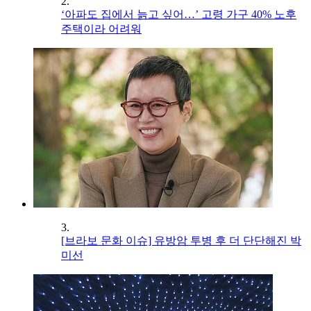
2.
‘아파도 집에서 늙고 싶어…’ 고령 가구 40% 노후
주택이라 어려워
3.
[브라보 문화 이슈] 유방암 투병 후 더 단단해진 박
미선