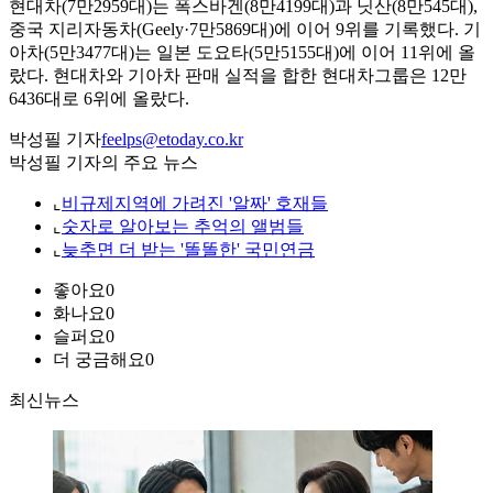
현대차(7만2959대)는 폭스바겐(8만4199대)과 닛산(8만545대),
중국 지리자동차(Geely·7만5869대)에 이어 9위를 기록했다. 기
아차(5만3477대)는 일본 도요타(5만5155대)에 이어 11위에 올
랐다. 현대차와 기아차 판매 실적을 합한 현대차그룹은 12만
6436대로 6위에 올랐다.
박성필 기자
feelps@etoday.co.kr
박성필 기자의 주요 뉴스
⌞
비규제지역에 가려진 '알짜' 호재들
⌞
숫자로 알아보는 추억의 앨범들
⌞
늦추면 더 받는 '똘똘한' 국민연금
좋아요
0
화나요
0
슬퍼요
0
더 궁금해요
0
최신뉴스