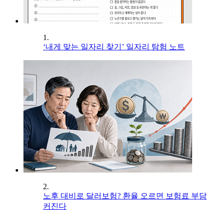
1.
‘내게 맞는 일자리 찾기’ 일자리 탐험 노트
2.
노후 대비로 달러보험? 환율 오르면 보험료 부담
커진다