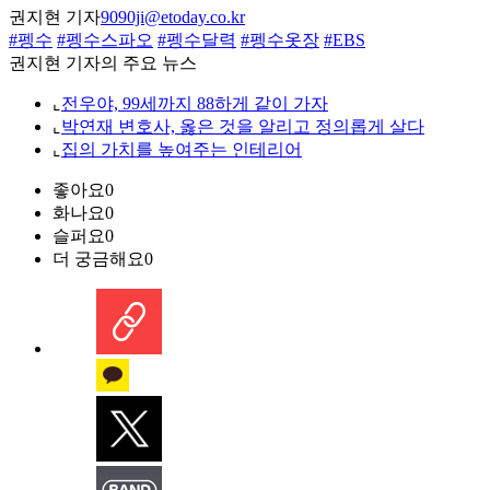
권지현 기자
9090ji@etoday.co.kr
#펭수
#펭수스파오
#펭수달력
#펭수옷장
#EBS
권지현 기자의 주요 뉴스
⌞
전우야, 99세까지 88하게 같이 가자
⌞
박연재 변호사, 옳은 것을 알리고 정의롭게 살다
⌞
집의 가치를 높여주는 인테리어
좋아요
0
화나요
0
슬퍼요
0
더 궁금해요
0