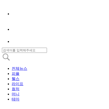
전체뉴스
피플
헬스
라이프
컬처
머니
테마