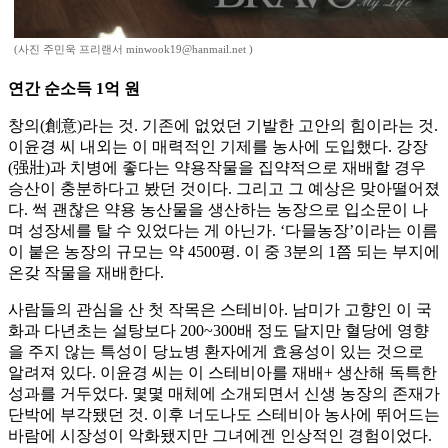
(사진 주민욱 프리랜서 minwook19@hanmail.net )
연간 순소득 1억 원
창의(創意)라는 것. 기존에 없었던 기발한 고안의 힘이라는 것.
이윤경 씨 내외는 이 매력적인 기제를 농사에 도입했다. 강장
(强壯)과 치병에 좋다는 약용작물을 집약적으로 재배할 경우
승산이 충분하다고 봤던 것이다. 그리고 그 예상은 맞아떨어졌
다. 썩 괜찮은 약용 농산물을 생산하는 농장으로 입소문이 나
며 성장세를 탈 수 있었다는 게 아닌가. ‘다믈농장’이라는 이름
이 붙은 농장의 규모는 약 4500평. 이 중 3분의 1쯤 되는 부지에
온갖 작물을 재배한다.
사람들의 관심을 산 첫 작목은 스테비아. 남미가 고향인 이 국
화과 다년초는 설탕보다 200~300배 정도 달지만 혈당에 영향
을 주지 않는 특성이 당뇨병 환자에게 효용성이 있는 것으로
알려져 있다. 이윤경 씨는 이 스테비아를 재배+ 생산해 독특한
성과를 거두었다. 몇몇 매체에 소개되면서 신생 농장의 존재가
단박에 부각됐던 것. 이후 너도나도 스테비아 농사에 뛰어드는
바람에 시장성이 악화됐지만 그녀에겐 인상적인 경험이었다.