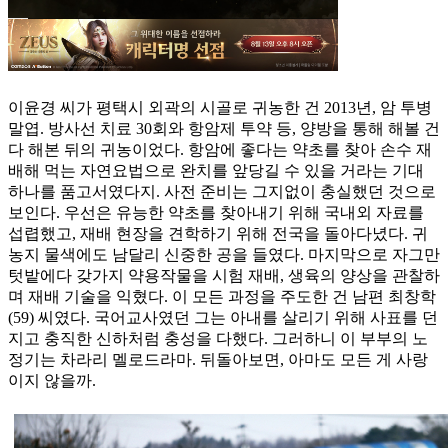
이윤경 씨가 평택시 외곽의 시골로 귀농한 건 2013년, 암 투병
말엽. 방사선 치료 30회와 항암제 투약 등, 양방을 통해 해볼 건
다 해본 뒤의 귀농이었다. 항암에 좋다는 약초를 찾아 손수 재
배해 먹는 자연요법으로 완치를 앞당길 수 있을 거라는 기대
하나를 품고서였다지. 사전 준비는 그지없이 충실했던 것으로
보인다. 우선은 유능한 약초를 찾아내기 위해 국내외 자료를
섭렵했고, 재배 현장을 견학하기 위해 전국을 돌아다녔다. 귀
농지 물색에도 남달리 신중한 공을 들였다. 마지막으로 자그만
텃밭에다 갖가지 약용작물을 시험 재배, 생육의 양상을 관찰하
며 재배 기술을 익혔다. 이 모든 과정을 주도한 건 남편 최창학
(59) 씨였다. 국어교사였던 그는 아내를 살리기 위해 사표를 던
지고 충직한 신하처럼 충성을 다했다. 그러하니 이 부부의 노
정기는 차라리 멜로드라마. 뒤돌아보면, 아마도 모든 게 사랑
이지 않을까.