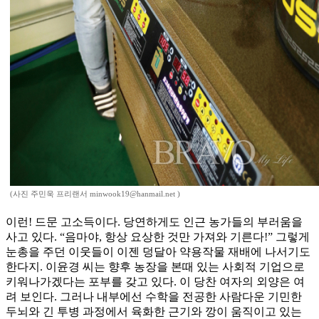
(사진 주민욱 프리랜서 minwook19@hanmail.net )
이런! 드문 고소득이다. 당연하게도 인근 농가들의 부러움을
사고 있다. “음마야, 항상 요상한 것만 가져와 기른다!” 그렇게
눈총을 주던 이웃들이 이젠 덩달아 약용작물 재배에 나서기도
한다지. 이윤경 씨는 향후 농장을 본때 있는 사회적 기업으로
키워나가겠다는 포부를 갖고 있다. 이 당찬 여자의 외양은 여
려 보인다. 그러나 내부에선 수학을 전공한 사람다운 기민한
두뇌와 긴 투병 과정에서 육화한 근기와 깡이 움직이고 있는