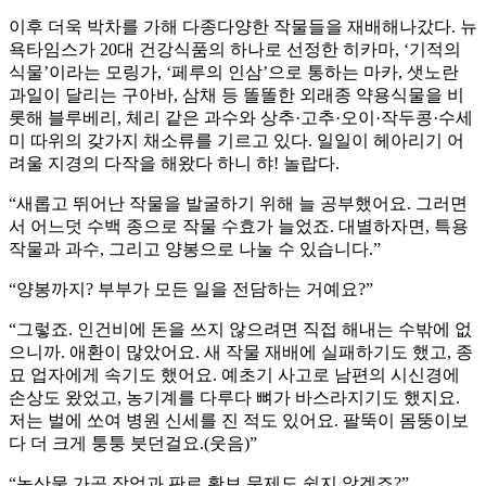
이후 더욱 박차를 가해 다종다양한 작물들을 재배해나갔다. 뉴
욕타임스가 20대 건강식품의 하나로 선정한 히카마, ‘기적의
식물’이라는 모링가, ‘페루의 인삼’으로 통하는 마카, 샛노란
과일이 달리는 구아바, 삼채 등 똘똘한 외래종 약용식물을 비
롯해 블루베리, 체리 같은 과수와 상추·고추·오이·작두콩·수세
미 따위의 갖가지 채소류를 기르고 있다. 일일이 헤아리기 어
려울 지경의 다작을 해왔다 하니 햐! 놀랍다.
“새롭고 뛰어난 작물을 발굴하기 위해 늘 공부했어요. 그러면
서 어느덧 수백 종으로 작물 수효가 늘었죠. 대별하자면, 특용
작물과 과수, 그리고 양봉으로 나눌 수 있습니다.”
“양봉까지? 부부가 모든 일을 전담하는 거예요?”
“그렇죠. 인건비에 돈을 쓰지 않으려면 직접 해내는 수밖에 없
으니까. 애환이 많았어요. 새 작물 재배에 실패하기도 했고, 종
묘 업자에게 속기도 했어요. 예초기 사고로 남편의 시신경에
손상도 왔었고, 농기계를 다루다 뼈가 바스라지기도 했지요.
저는 벌에 쏘여 병원 신세를 진 적도 있어요. 팔뚝이 몸뚱이보
다 더 크게 퉁퉁 붓던걸요.(웃음)”
“농산물 가공 작업과 판로 확보 문제도 쉽지 않겠죠?”