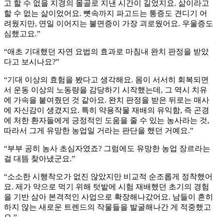
고 할 수 없을 지경의 몰골로 지낸 시간이 길었지요. 삶이라고
할 수 없는 삶이었어요. 뼛속까지 파고드는 통증도 견디기 어
려웠지만, 연일 이어지는 불면증이 가장 괴로웠어요. 우울증도
심했고요.”
“애초 기대했던 자연 요법의 효과로 마침내 완치 판정을 받았
다고 보시나요?”
“기대 이상의 효험을 봤다고 생각해요. 몸이 서서히 회복되면
서 운동 이상의 노동량을 감당하기 시작했는데, 그 역시 치유
에 가속을 붙여줬던 것 같아요. 완치 판정을 받은 뒤로는 매사
에 자신감이 생겼지요. 특히 약용작물 재배의 유익함, 즉 곤경
에 처한 환자들에게 긍정적인 도움을 줄 수 있는 농사라는 것,
따라서 그게 유망한 농업일 거라는 판단을 했던 거예요.”
“부부 공히 농사 초심자였죠? 그럼에도 유망한 농업 장르라는
걸 대뜸 찾아냈군요.”
“소소한 시행착오가 없진 않았지만 비교적 순조롭게 정착했어
요. 제가 약으로 먹기 위해 텃밭에 시험 재배했던 초기의 경험
을 기반 삼아 본격적인 사업으로 확장해나갔어요. 남들이 흔히
하지 않는 새로운 트렌드의 작물들을 발굴해나간 게 적중했고