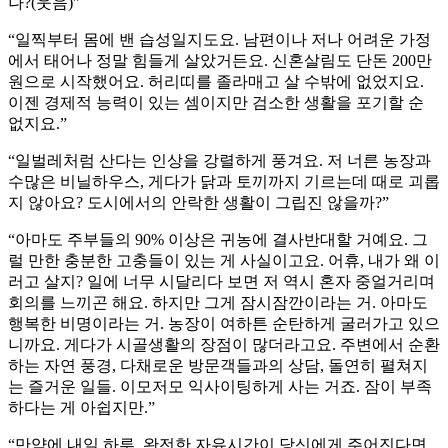
나?(웃음)”
“일찍부터 몸에 밴 습성일지도요. 남편이나 저나 어려운 가정
에서 태어나 정말 힘들게 살았거든요. 신혼살림도 단돈 200만
원으로 시작했어요. 허리띠를 졸라매고 살 수밖에 없었지요.
이젠 경제적 능력이 있는 셈이지만 검소한 생활을 포기할 순
없지요.”
“일벌레처럼 산다는 인상을 강렬하게 풍겨요. 저 너른 농장과
수많은 비닐하우스, 게다가 닭과 토끼까지 기르는데 때로 괴롭
지 않아요? 도시에서의 안락한 생활이 그립진 않을까?”
“아마도 주부들의 90% 이상은 귀농에 결사반대할 거예요. 그
럴 만한 충분한 고충들이 있는 게 사실이고요. 어휴, 내가 왜 이
러고 살지? 일에 너무 시달리다 보면 저 역시 혼자 중얼거리며
회의를 느끼곤 해요. 하지만 그게 잠시잠깐이라는 거. 아마도
행복한 비명이라는 거. 농장이 여하튼 순탄하게 굴러가고 있으
니까요. 게다가 시골생활의 장점이 많더라고요. 주변에서 순환
하는 자연 풍경, 다채로운 방문객들과의 상담, 돌연히 펼쳐지
는 즐거운 일들. 이모저모 익사이팅하게 사는 거죠. 잠이 부족
하다는 게 아쉽지만.”
“만약에 내일 하루, 완전한 자유시간이 당신에게 주어진다면