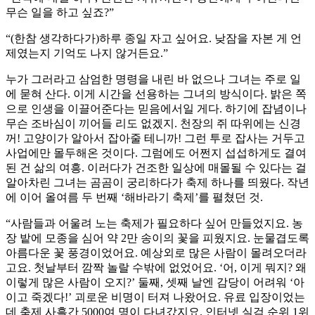
무슨 일을 하고 싶죠?”
“(한참 생각하다가)하루 종일 자고 싶어요. 낮잠을 자본 게 언
제였는지 기억도 나지 않거든요.”
누가 그러라고 삼엄한 명령을 내린 바 없으나 그녀는 주로 일
에 묻혀 산다. 이게 시간을 선용하는 그녀의 방식이다. 밝은 쪽
으로 인생을 이끌어준다는 믿음에서일 게다. 하기에 잡념이나
무슨 조바심이 끼어들 리도 없겠지. 천장의 쥐 따위에는 신경
꺼! 고양이가 알아서 잡아줄 테니까! 그런 투로 잡사는 거두고
사업에만 몰두해온 것이다. 그럼에도 어쩐지 섭섭하게도 결여
된 건 삶의 여흥. 이러다가 건조한 일상에 매몰될 수 있다는 걸
알아차린 그녀는 곰곰이 궁리하다가 축제 하나를 띄웠다. 작년
에 이어 올여름 두 번째 ‘해바라기 축제’를 펼쳤던 것.
“사람들과 어울려 노는 축제가 필요하다 싶어 만들었지요. 농
장 밭에 모종을 심어 약 2만 송이의 꽃을 피웠지요. 눈물겹도록
아름다운 꽃 풍경이었어요. 예상외로 많은 사람이 몰려오더라
고요. 첫날부터 깜짝 놀랄 수밖에 없었어요. ‘어, 이게 뭐지? 왜
이렇게 많은 사람이 오지?’ 둘째, 셋째 날엔 감당이 어려워 ‘아
이고 죽겠다!’ 괴로운 비명이 터져 나왔어요. 유료 입장이었는
데 축제 사흘간 5000여 명이 다녀갔지요. 인터넷 실검 순위 1위