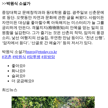
>>박원식 소설가
중앙대학교 문예창작과와 동대학원 졸업. 광주일보 신춘문예
로 등단. 오랫동안 자연과 문화에 관한 글을 써왔다. 사람이든
자연이든 대상을 좋아할수록 아득해지는 미스터리가 늘 그를
궁리하게 만든다. 격물치지(格物致知)의 안목을 얻는 일의 요
원함을 실감한다. 그가 즐기는 것은 산촌의 적막, 암자의 풍경
소리, 낯선 여행지의 선술집, 우연한 만남 등이다. ‘천년 산행’,
‘암자에서 듣다’, ‘산골로 간 예술가’ 등의 저서가 있다.
박원식 소설가
bravo@etoday.co.kr
#귀촌
#박원식
#암투병
#유방암
좋아요
0
화나요
0
슬퍼요
0
더 궁금해요
0
최신뉴스