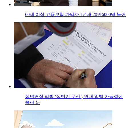
60세 이상 고용보험 가입자 1년새 20만6000명 늘어
정년연장 입법 ‘상반기 무산’, 연내 입법 가능성에
쏠린 눈