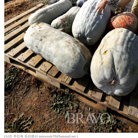
(사진 주민욱 프리랜서 minwook19@hanmail.net )