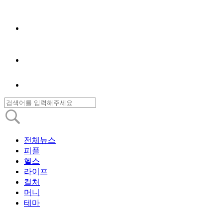
전체뉴스
피플
헬스
라이프
컬처
머니
테마