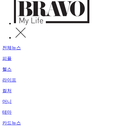
전체뉴스
피플
헬스
라이프
컬처
머니
테마
카드뉴스