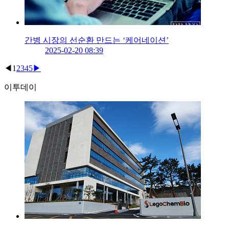
간병 시장의 선순환 만드는 ‘케어네이션’
2025-02-20 08:39
◀
1
2
3
4
5
▶
이투데이