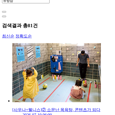
검색결과 총
81
건
최신순
정확도순
[사우나+웰니스]② 소문난 목욕탕, 콘텐츠가 되다
2026-07-10 06:00