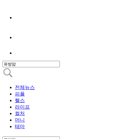
전체뉴스
피플
헬스
라이프
컬처
머니
테마