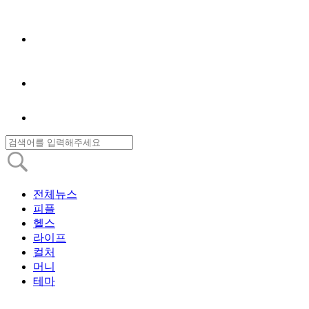
전체뉴스
피플
헬스
라이프
컬처
머니
테마