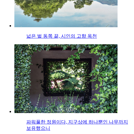
넓은 벌 동쪽 끝, 시인의 고향 옥천
파워풀한 정원이다, 지구상에 하나뿐인 나무까지
보유했으니