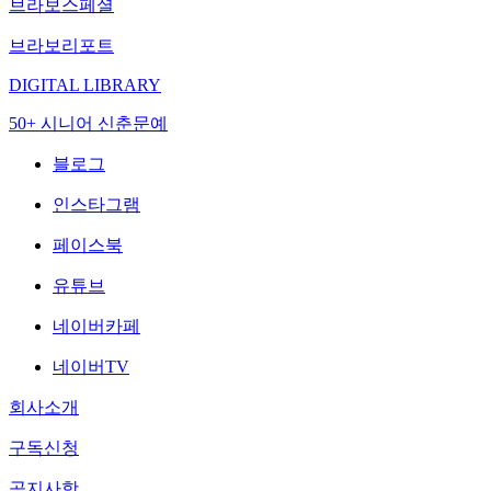
브라보스페셜
브라보리포트
DIGITAL LIBRARY
50+ 시니어 신춘문예
블로그
인스타그램
페이스북
유튜브
네이버카페
네이버TV
회사소개
구독신청
공지사항