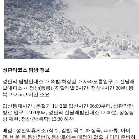
성판악코스 탐방 정보
성판악 탐방안내소 -> 속밭/화장실 -> 사라오름입구 -> 진달래
밭대피소 -> 정상(동릉) (진달래밭 3시간, 정상 4시간 30분) 왕
복 19.2km, 9시간 소요
입산통제시간 : 동절기 11~2월 입산시간 06:00부터, 성판악탐
방로 입구 12:00부터, 성판악 진달래밭안내소 12:00분, 정상탐
방 제한, 정상 (백록담) 13:30 하산
매점 : 성판악휴게소 (식수, 김밥, 국수, 해장국, 과자류, 아이
젠, 비옷 등 등산장비), 등산로에는 매점이 없으니 미리 준비하