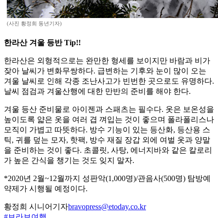
(사진 황정희 동년기자)
한라산 겨울 등반 Tip!!
한라산은 외형적으로는 완만한 형세를 보이지만 바람과 비가
잦아 날씨가 변화무쌍하다. 급변하는 기후와 눈이 많이 오는
겨울 날씨로 인해 각종 조난사고가 빈번한 곳으로도 유명하다.
날씨 점검과 겨울산행에 대한 만반의 준비를 해야 한다.
겨울 등산 준비물로 아이젠과 스패츠는 필수다. 옷은 보온성을
높이도록 얇은 옷을 여러 겹 껴입는 것이 좋으며 폴라폴리스나
모직이 가볍고 따뜻하다. 방수 기능이 있는 등산화, 등산용 스
틱, 귀를 덮는 모자, 핫팩, 방수 재질 장갑 외에 여벌 옷과 양말
을 준비하는 것이 좋다. 초콜릿, 사탕, 에너지바와 같은 칼로리
가 높은 간식을 챙기는 것도 잊지 말자.
*2020년 2월~12월까지 성판악(1,000명)/관음사(500명) 탐방예
약제가 시행될 예정이다.
황정희 시니어기자
bravopress@etoday.co.kr
#브라보여행