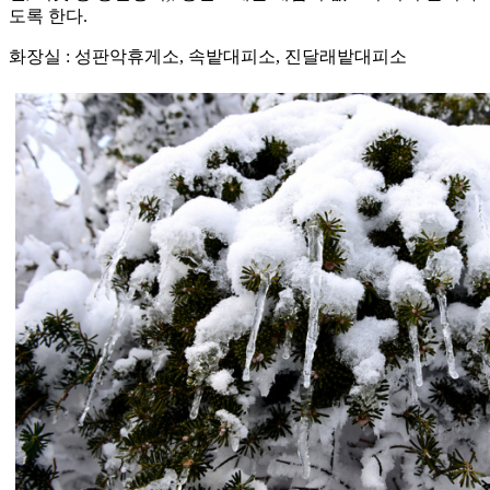
도록 한다.
화장실 : 성판악휴게소, 속밭대피소, 진달래밭대피소