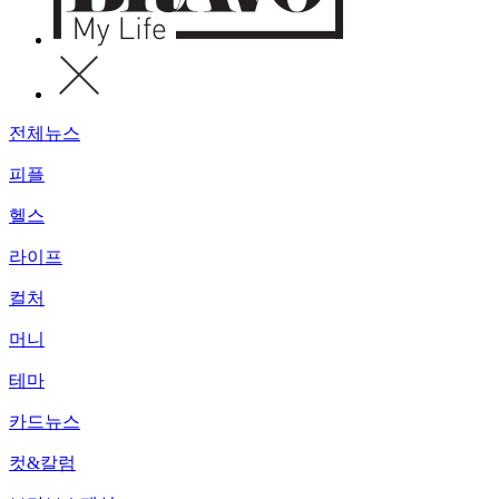
전체뉴스
피플
헬스
라이프
컬처
머니
테마
카드뉴스
컷&칼럼