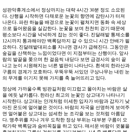
성판악휴게소에서 정상까지는 대략 4시간 30분 정도 소요된
다. 산행을 시작하면 다채로운 눈꽃의 향연에 감탄사가 터져
나온다. 파란 하늘을 배경으로 눈꽃이 펼쳐지면 동화 속 세상
으로 들어왔음을 실감한다. 눈꽃을 보며 천천히 걷기 때문에
평소보다 시간을 넉넉하게 잡는 것이 좋다. 진달래밭 통제소를
12시까지 통과해야만 백록담까지 갈 수 있으니 시간 안배가 필
요하다. 진달래밭대피소를 지나면 경사가 급해진다. 그동안은
숲길을 산책하는 느낌이었다면 이 지점부터는 산행이다. 앞사
람의 발끝을 쫒으며 한 걸음씩 내딛다 보면 급경사의 숲이 끝
나고 눈이 시원해지는 너른 벌판이 나타난다. 흰색의 한라산과
구름의 경계가 모호하다. 우뚝우뚝 서있던 구상나무는 내린 눈
의 무게를 이기지 못해 가지를 축 늘어뜨리고 있다.
정상에 가까울수록 빙판길처럼 미끄럽고 몰아치는 바람은 살
을 에듯 날카롭다. 한라산 최고의 눈꽃인 상고대가 나타나기
시작한다. 상고대는 안개처럼 미세한 입자가 바람과 갑자기 낮
아진 온도에 얼어붙은 것이다. 바람의 자국을 선명하게 보여주
면 얼어붙은 상고대는 섬세한 눈 조각을 보는 것처럼 아름답
다. 맹추위를 지나 겨우 도착한 정상 부위는 대부분 구름이 오
락가락 백록담과 숨바꼭질을 하고 있다. 매서운 바람이 귓불을