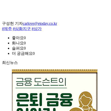
구성헌 기자
carlove@etoday.co.kr
#제주
#삼화지구
#상가
좋아요
0
화나요
0
슬퍼요
0
더 궁금해요
0
최신뉴스