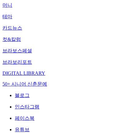
머니
테마
카드뉴스
컷&칼럼
브라보스페셜
브라보리포트
DIGITAL LIBRARY
50+ 시니어 신춘문예
블로그
인스타그램
페이스북
유튜브