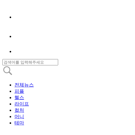
전체뉴스
피플
헬스
라이프
컬처
머니
테마