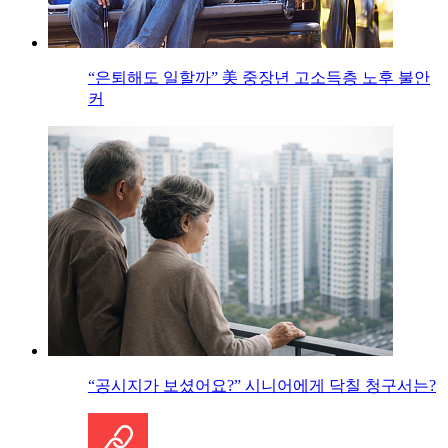
“은퇴해도 일할까” 美 중장년 고소득층 노후 불안
커
“공시지가 보셨어요?” 시니어에게 닥칠 청구서는?