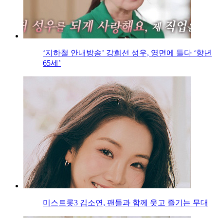
‘지하철 안내방송’ 강희선 성우, 영면에 들다 ‘향년
65세’
미스트롯3 김소연, 팬들과 함께 웃고 즐기는 무대