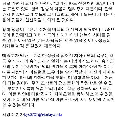
뒤로 가면서 묘사가 바뀐다. “멀리서 봐도 신선처럼 보였다”라
는 표현도 있다. 황희 정승의 마음이 달라졌기 때문이다. 탄핵
까지 받았던 그가 부드럽고 너그럽고 세상에 도움이 되려는 마
음이 깃들자 신선처럼 보이게 된 것이다.
황희 정승이 그랬던 것처럼 마음의 대전환이 필요하다. 그러면
삶이 편안해지고 이제 성공의 시대가 아닌 행복의 시대로 갈
수 있다. 이런 일은 젊은 사람들은 할 수 없을 것이다. 성공의
시대를 아직 못 살았기 때문이다.
매슬로가 말하는 단순한 성공을 넘어선 자아초월의 욕구는 결
국 우리나라의 홍익인간과 일치되는 이념이기도 하다. 홍익인
간의 뜻이 무엇인가? ‘널리 인간을 이롭게 한다’ 아닌가. 이는
다른 사람의 자아실현을 도우라는 말과 똑같다. 자신의 자아실
현보다는 타인의 자아실현을 도와주며 영향력을 끼치는 어른
이 되는 길이다. 우리 조상들의 정신문화의 탁월함을 알 수 있
는 부분이다. 특히 요즘 우리나라는 갈등 공화국이라고 불린
다. 이를 타인에 대한 감사와 자아초월을 통해 해소할 수 있을
것이다. 이제 알 만큼 알고 살 만큼 산 나이, 시니어야말로 실천
할 수 있는 일이다.
김영순 기자
kys0701@etoday.co.kr