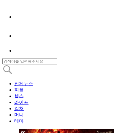
전체뉴스
피플
헬스
라이프
컬처
머니
테마