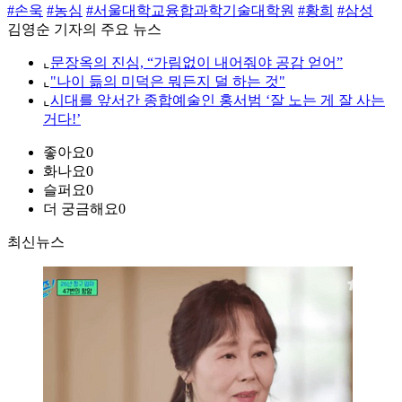
#손욱
#농심
#서울대학교융합과학기술대학원
#황희
#삼성
김영순 기자의 주요 뉴스
⌞
문장옥의 진심, “가림없이 내어줘야 공감 얻어”
⌞
"나이 듦의 미덕은 뭐든지 덜 하는 것"
⌞
시대를 앞서간 종합예술인 홍서범 ‘잘 노는 게 잘 사는
거다!’
좋아요
0
화나요
0
슬퍼요
0
더 궁금해요
0
최신뉴스