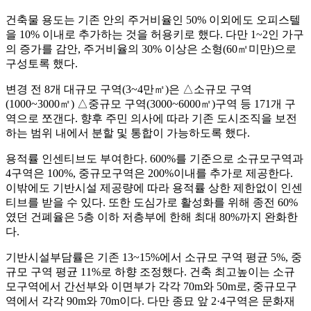
건축물 용도는 기존 안의 주거비율인 50% 이외에도 오피스텔
을 10% 이내로 추가하는 것을 허용키로 했다. 다만 1~2인 가구
의 증가를 감안, 주거비율의 30% 이상은 소형(60㎡미만)으로
구성토록 했다.
변경 전 8개 대규모 구역(3~4만㎡)은 △소규모 구역
(1000~3000㎡) △중규모 구역(3000~6000㎡)구역 등 171개 구
역으로 쪼갠다. 향후 주민 의사에 따라 기존 도시조직을 보전
하는 범위 내에서 분할 및 통합이 가능하도록 했다.
용적률 인센티브도 부여한다. 600%를 기준으로 소규모구역과
4구역은 100%, 중규모구역은 200%이내를 추가로 제공한다.
이밖에도 기반시설 제공량에 따라 용적률 상한 제한없이 인센
티브를 받을 수 있다. 또한 도심가로 활성화를 위해 종전 60%
였던 건폐율은 5층 이하 저층부에 한해 최대 80%까지 완화한
다.
기반시설부담률은 기존 13~15%에서 소규모 구역 평균 5%, 중
규모 구역 평균 11%로 하향 조정했다. 건축 최고높이는 소규
모구역에서 간선부와 이면부가 각각 70m와 50m로, 중규모구
역에서 각각 90m와 70m이다. 다만 종묘 앞 2·4구역은 문화재