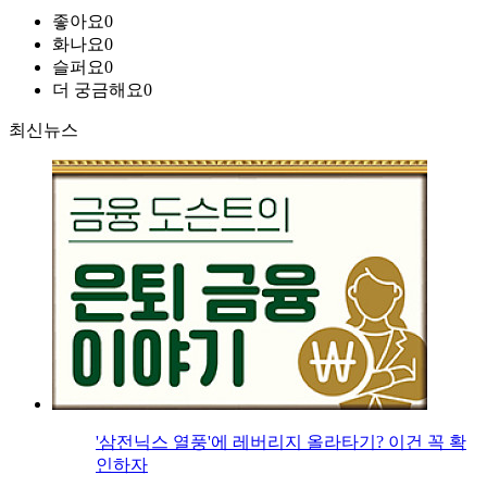
좋아요
0
화나요
0
슬퍼요
0
더 궁금해요
0
최신뉴스
'삼전닉스 열풍'에 레버리지 올라타기? 이건 꼭 확
인하자