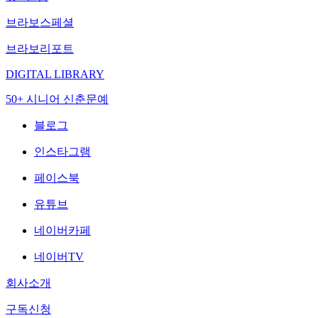
브라보스페셜
브라보리포트
DIGITAL LIBRARY
50+ 시니어 신춘문예
블로그
인스타그램
페이스북
유튜브
네이버카페
네이버TV
회사소개
구독신청