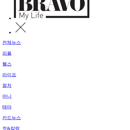
전체뉴스
피플
헬스
라이프
컬처
머니
테마
카드뉴스
컷&칼럼