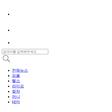
전체뉴스
피플
헬스
라이프
컬처
머니
테마