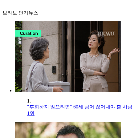
브라보 인기뉴스
1.
"후회하지 않으려면" 60세 넘어 끊어내야 할 사람
1위