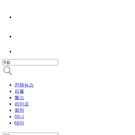
전체뉴스
피플
헬스
라이프
컬처
머니
테마