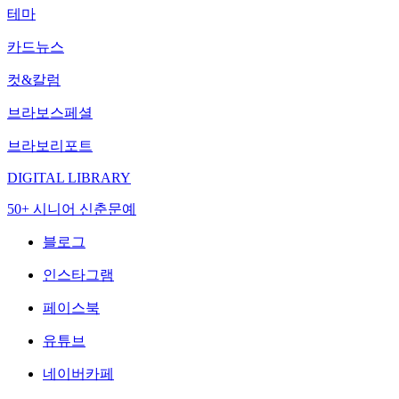
테마
카드뉴스
컷&칼럼
브라보스페셜
브라보리포트
DIGITAL LIBRARY
50+ 시니어 신춘문예
블로그
인스타그램
페이스북
유튜브
네이버카페