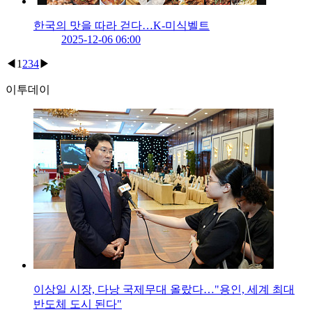
한국의 맛을 따라 걷다…K-미식벨트
2025-12-06 06:00
◀
1
2
3
4
▶
이투데이
이상일 시장, 다낭 국제무대 올랐다…"용인, 세계 최대
반도체 도시 된다"