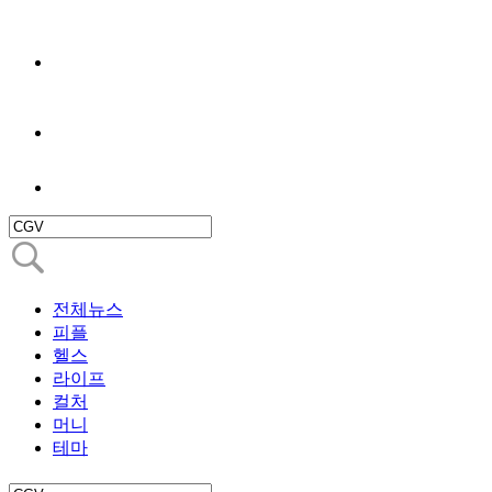
전체뉴스
피플
헬스
라이프
컬처
머니
테마