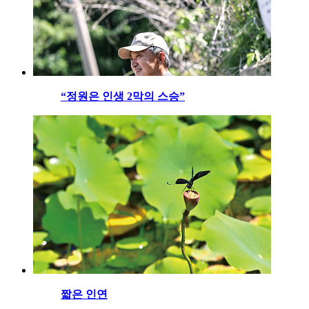
“정원은 인생 2막의 스승”
짧은 인연