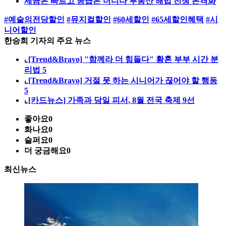
세금은 빠르고 공급은 더디다 부동산 해법 전쟁 본격화
#예술의전당할인
#뮤지컬할인
#60세할인
#65세할인혜택
#시
니어할인
한승희 기자의 주요 뉴스
⌞
[Trend&Bravo] "함께라 더 힘들다" 황혼 부부 시간 분
리법 5
⌞
[Trend&Bravo] 거절 못 하는 시니어가 끊어야 할 행동
5
⌞
[카드뉴스] 가족과 당일 피서, 8월 전국 축제 9선
좋아요
0
화나요
0
슬퍼요
0
더 궁금해요
0
최신뉴스