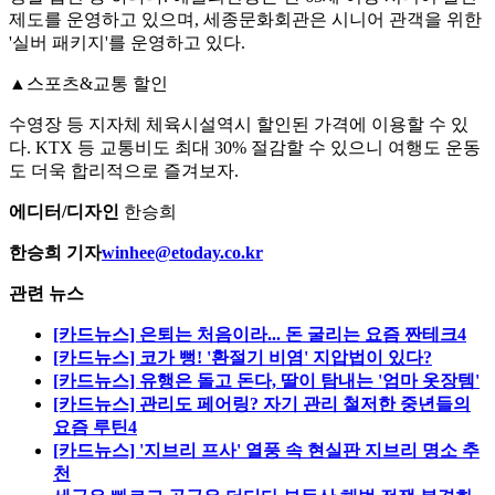
제도를 운영하고 있으며, 세종문화회관은 시니어 관객을 위한
'실버 패키지'를 운영하고 있다.
▲스포츠&교통 할인
수영장 등 지자체 체육시설역시 할인된 가격에 이용할 수 있
다. KTX 등 교통비도 최대 30% 절감할 수 있으니 여행도 운동
도 더욱 합리적으로 즐겨보자.
에디터/디자인
한승희
한승희 기자
winhee@etoday.co.kr
관련 뉴스
[카드뉴스] 은퇴는 처음이라... 돈 굴리는 요즘 짠테크4
[카드뉴스] 코가 뻥! '환절기 비염' 지압법이 있다?
[카드뉴스] 유행은 돌고 돈다, 딸이 탐내는 '엄마 옷장템'
[카드뉴스] 관리도 페어링? 자기 관리 철저한 중년들의
요즘 루틴4
[카드뉴스] '지브리 프사' 열풍 속 현실판 지브리 명소 추
천