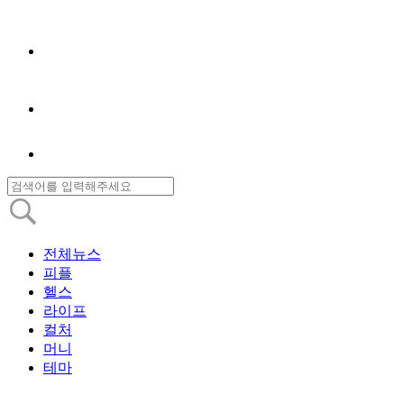
전체뉴스
피플
헬스
라이프
컬처
머니
테마