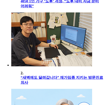
4050 1인 가구 ‘노후’ 걱정, “노후 대비 자금 준비
어려워”
2.
“새벽에도 달려갑니다” 재가임종 지키는 방문진료
의사