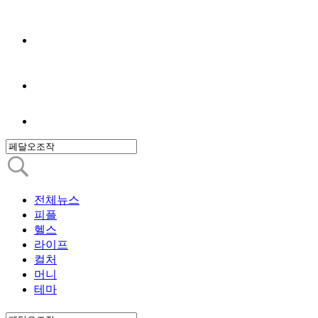
전체뉴스
피플
헬스
라이프
컬처
머니
테마