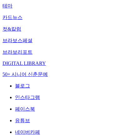
테마
카드뉴스
컷&칼럼
브라보스페셜
브라보리포트
DIGITAL LIBRARY
50+ 시니어 신춘문예
블로그
인스타그램
페이스북
유튜브
네이버카페