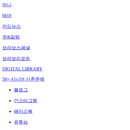
머니
테마
카드뉴스
컷&칼럼
브라보스페셜
브라보리포트
DIGITAL LIBRARY
50+ 시니어 신춘문예
블로그
인스타그램
페이스북
유튜브