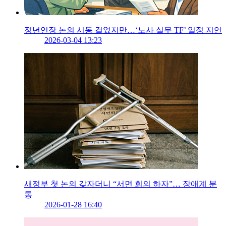
정년연장 논의 시동 걸었지만…‘노사 실무 TF’ 일정 지연
2026-03-04 13:23
새정부 첫 논의 갖자더니 “서면 회의 하자”… 장애계 분
통
2026-01-28 16:40