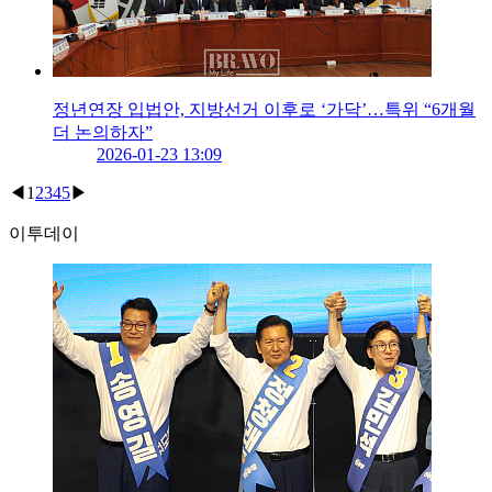
정년연장 입법안, 지방선거 이후로 ‘가닥’…특위 “6개월
더 논의하자”
2026-01-23 13:09
◀
1
2
3
4
5
▶
이투데이