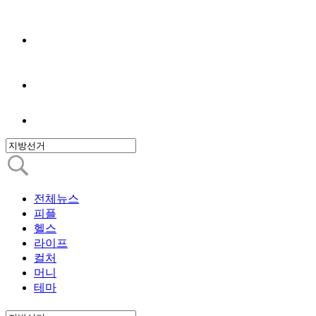
전체뉴스
피플
헬스
라이프
컬처
머니
테마