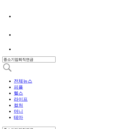
전체뉴스
피플
헬스
라이프
컬처
머니
테마