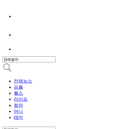
전체뉴스
피플
헬스
라이프
컬처
머니
테마