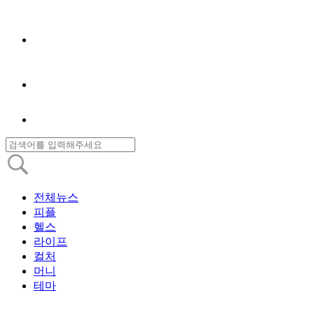
전체뉴스
피플
헬스
라이프
컬처
머니
테마