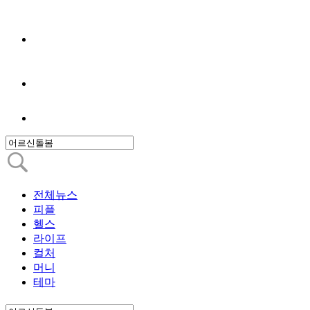
전체뉴스
피플
헬스
라이프
컬처
머니
테마