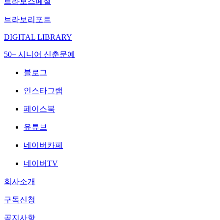
브라보스페셜
브라보리포트
DIGITAL LIBRARY
50+ 시니어 신춘문예
블로그
인스타그램
페이스북
유튜브
네이버카페
네이버TV
회사소개
구독신청
공지사항