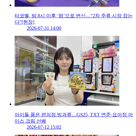
타코벨, 밤 8시 이후 ‘펍’으로 변신…“2차 주류 시장 잡는
다”[현장]
2026-07-31 14:00
아이돌 품은 편의점 빙과류…GS25, TXT 연준·요아정 아
이스 크림 선봬
2026-07-12 15:02