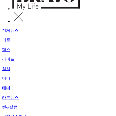
전체뉴스
피플
헬스
라이프
컬처
머니
테마
카드뉴스
컷&칼럼