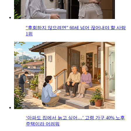
"후회하지 않으려면" 60세 넘어 끊어내야 할 사람
1위
‘아파도 집에서 늙고 싶어…’ 고령 가구 40% 노후
주택이라 어려워