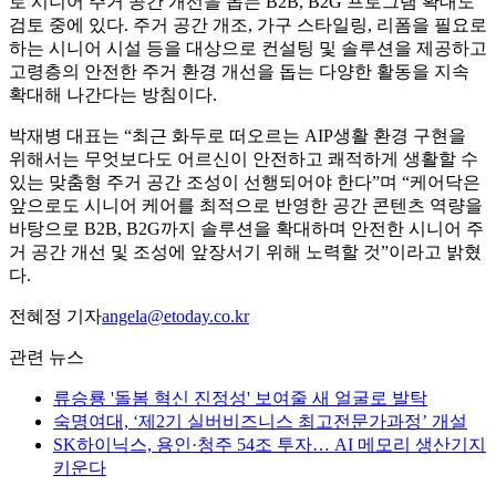
로 시니어 주거 공간 개선을 돕는 B2B, B2G 프로그램 확대도
검토 중에 있다. 주거 공간 개조, 가구 스타일링, 리폼을 필요로
하는 시니어 시설 등을 대상으로 컨설팅 및 솔루션을 제공하고
고령층의 안전한 주거 환경 개선을 돕는 다양한 활동을 지속
확대해 나간다는 방침이다.
박재병 대표는 “최근 화두로 떠오르는 AIP생활 환경 구현을
위해서는 무엇보다도 어르신이 안전하고 쾌적하게 생활할 수
있는 맞춤형 주거 공간 조성이 선행되어야 한다”며 “케어닥은
앞으로도 시니어 케어를 최적으로 반영한 공간 콘텐츠 역량을
바탕으로 B2B, B2G까지 솔루션을 확대하며 안전한 시니어 주
거 공간 개선 및 조성에 앞장서기 위해 노력할 것”이라고 밝혔
다.
전혜정 기자
angela@etoday.co.kr
관련 뉴스
류승룡 '돌봄 혁신 진정성' 보여줄 새 얼굴로 발탁
숙명여대, ‘제2기 실버비즈니스 최고전문가과정’ 개설
SK하이닉스, 용인·청주 54조 투자… AI 메모리 생산기지
키운다