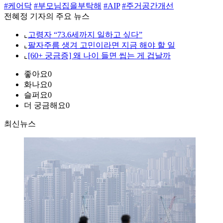
#케어닥
#부모님집을부탁해
#AIP
#주거공간개선
전혜정 기자의 주요 뉴스
⌞
고령자 “73.6세까지 일하고 싶다”
⌞
팔자주름 생겨 고민이라면 지금 해야 할 일
⌞
[60+ 궁금증] 왜 나이 들면 씹는 게 겁날까
좋아요
0
화나요
0
슬퍼요
0
더 궁금해요
0
최신뉴스