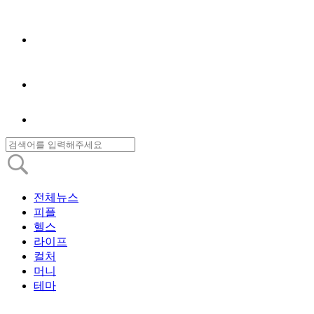
전체뉴스
피플
헬스
라이프
컬처
머니
테마