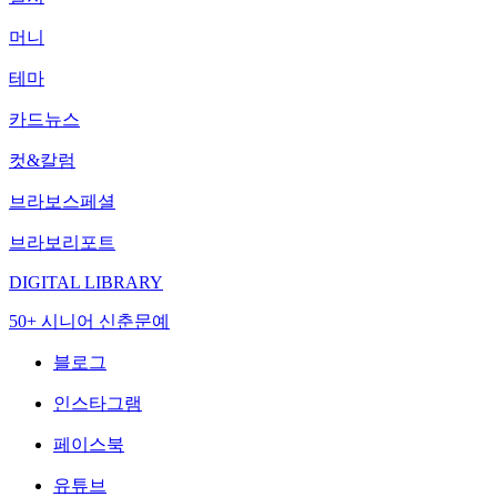
머니
테마
카드뉴스
컷&칼럼
브라보스페셜
브라보리포트
DIGITAL LIBRARY
50+ 시니어 신춘문예
블로그
인스타그램
페이스북
유튜브