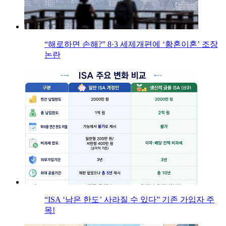
“해로하면 손해?” 8·3 세제개편에 ‘황혼이혼’ 조장
논란
“ISA ‘남은 한도’ 사라질 수 있다” 기존 가입자 주
목!