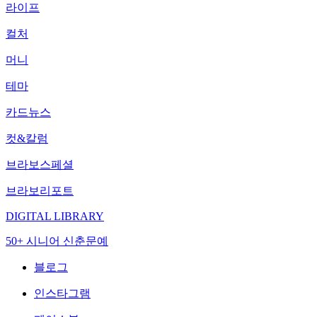
라이프
컬처
머니
테마
카드뉴스
컷&칼럼
브라보스페셜
브라보리포트
DIGITAL LIBRARY
50+ 시니어 신춘문예
블로그
인스타그램