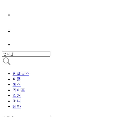
전체뉴스
피플
헬스
라이프
컬처
머니
테마