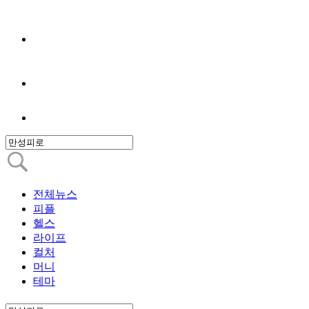
전체뉴스
피플
헬스
라이프
컬처
머니
테마