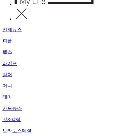
전체뉴스
피플
헬스
라이프
컬처
머니
테마
카드뉴스
컷&칼럼
브라보스페셜