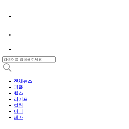
전체뉴스
피플
헬스
라이프
컬처
머니
테마