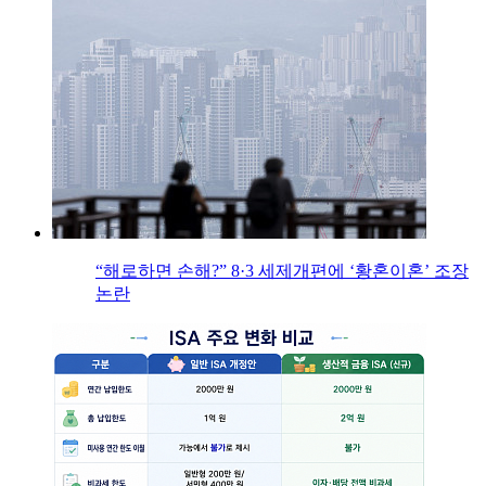
“해로하면 손해?” 8·3 세제개편에 ‘황혼이혼’ 조장
논란