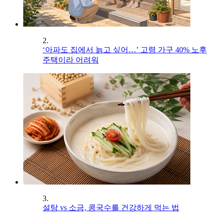
2.
‘아파도 집에서 늙고 싶어…’ 고령 가구 40% 노후
주택이라 어려워
3.
설탕 vs 소금, 콩국수를 건강하게 먹는 법