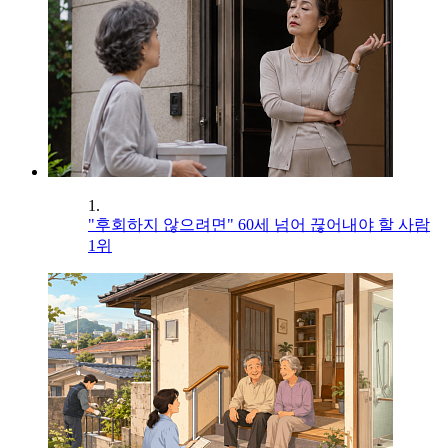
1.
"후회하지 않으려면" 60세 넘어 끊어내야 할 사람
1위