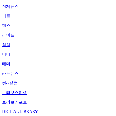
전체뉴스
피플
헬스
라이프
컬처
머니
테마
카드뉴스
컷&칼럼
브라보스페셜
브라보리포트
DIGITAL LIBRARY